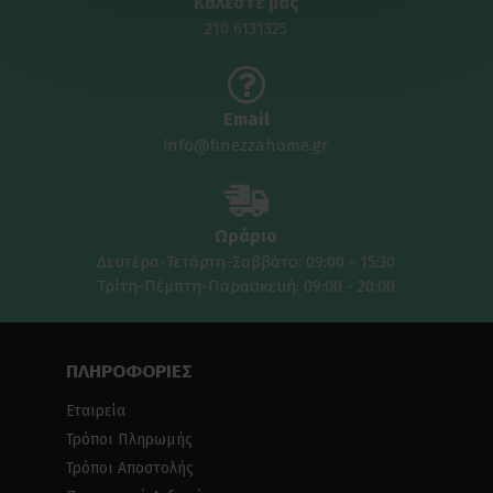
Καλέστε μας
210 6131325
Email
info@finezzahome.gr
Ωράριο
Δευτέρα-Τετάρτη-Σαββάτο: 09:00 - 15:30
Τρίτη-Πέμπτη-Παρασκευή: 09:00 - 20:00
ΠΛΗΡΟΦΟΡΙΕΣ
Εταιρεία
Τρόποι Πληρωμής
Τρόποι Αποστολής