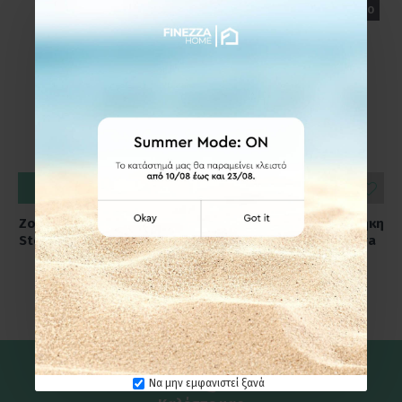
ΕΤΟΙΜΟΠΑΡΑΔΟΤΟ
ΕΤΟΙΜΟΠΑΡΑΔΟΤΟ
ΚΑΛΆΘΙ
ΚΑΛΆΘΙ
Zone Denmark Ποτηροθήκη
Zone Denmark Ποτηροθήκη
Stoneware Ø8,3x10,3 - Ume
Stoneware Ø8x10 - Nova
Black
One Black
24,95€
24,95€
Να μην εμφανιστεί ξανά