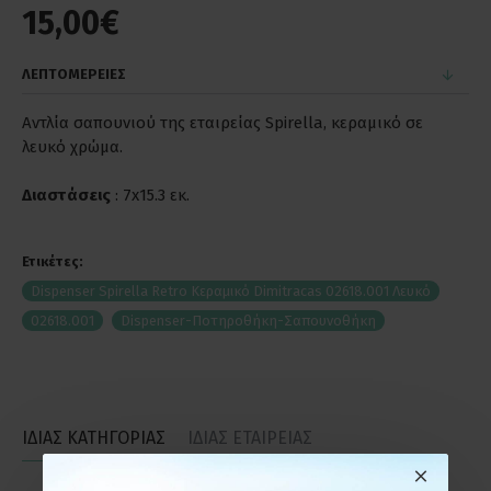
15,00€
ΛΕΠΤΟΜΕΡΕΙΕΣ
Αντλία σαπουνιού της εταιρείας Spirella, κεραμικό σε
λευκό χρώμα.
Διαστάσεις
: 7x15.3 εκ.
Ετικέτες:
Dispenser Spirella Retro Κεραμικό Dimitracas 02618.001 Λευκό
02618.001
Dispenser-Ποτηροθήκη-Σαπουνοθήκη
ΙΔΙΑΣ ΚΑΤΗΓΟΡΙΑΣ
ΙΔΙΑΣ ΕΤΑΙΡΕΙΑΣ