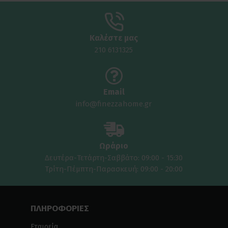
Καλέστε μας
210 6131325
Email
info@finezzahome.gr
Ωράριο
Δευτέρα-Τετάρτη-Σαββάτο: 09:00 - 15:30
Τρίτη-Πέμπτη-Παρασκευή: 09:00 - 20:00
ΠΛΗΡΟΦΟΡΙΕΣ
Εταιρεία