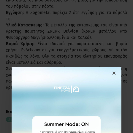
επιστόμια, τον πίρο σύνδεσης και τις βίδες για την τοποθέτηση
του πόμολου στην πόρτα.
Εγγύηση:
Η Zogometal παρέχει 2 έτη εγγύηση για τα πόμολά
της.
Υλικό Κατασκευής:
Το μέταλλο της κατασκευής του είναι από
άριστης ποιότητας Ζάμακ Βελγίου (κράμα μετάλλου από
Ψευδάργυρο,Μαγνήσιο,Αλουμίνιο και Χαλκό).
Βαριά Χρήση:
Είναι ιδανικά για παρατεταμένη και βαριά
χρήση. Ενδείκνυνται για επαγγελματικούς χώρους γι' αυτόν
ακριβώς το λόγο. Όλα τα στοιχεία του ελατηρίου επαναφοράς
είναι μεταλλικά και αθόρυβα.
Συντήρηση:
Μη χρησιμοποιείτε απορρυπαντικά, καυστικά ή
χλωριούχα υγρά για τον καθαρισμό των προϊόντων. Στεγνό
πανί ή σκέτο νερό, είναι αρκετά για να παραμείνει το προϊόν σε
άριστη κατάσταση.
Ετικέτες:
Πόμολο Πόρτας με Ροζέτα
Zogometal 2086 Χρώμιο Ματ
2086-17
με Ροζέτα