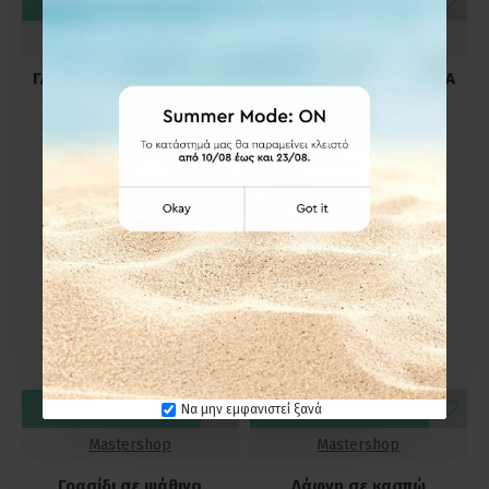
ΚΑΛΆΘΙ
ΚΑΛΆΘΙ
Iliadis
Iliadis
ΓΛΑΣΤΡΑΚΙ ΜΕ ΠΡΑΣΙΝΑΔΑ
ΓΛΑΣΤΡΑΚΙ ΜΕ ΠΡΑΣΙΝΑΔΑ
10Χ19ΕΚ ΣΕ ΜΑΥΡΟ
12Χ22ΕΚ ΣΕ ΜΑΥΡΟ
ΠΛΑΣΤΙΚΟ ΚΑΣΠΩ
ΠΛΑΣΤΙΚΟ ΚΑΣΠΩ
4,98€
7,80€
ΚΑΛΆΘΙ
ΚΑΛΆΘΙ
Να μην εμφανιστεί ξανά
Mastershop
Mastershop
Γρασίδι σε ψάθινο
Δάφνη σε κασπώ