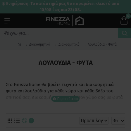
☀️ Ενημέρωση: Το κατάστημά μας θα παραμείνει κλειστό από
10/08 έως και 23/08.
0
Διακοσμητικά
Διακοσμητικό
Λουλούδια - Φυτά
ΛΟΥΛΟΎΔΙΑ - ΦΥΤΆ
Στο Finezzahome θα βρείτε τεχνητά και διακοσμητικά
φυτά και λουλούδια για κάθε χώρο και κάθε βάζο του
σπιτιού σας. Διακοσμήστε και εσείς τον χώρο σας με φυτά
και φυλλώματα όλων των ειδών και των χρωμάτων και
δώστε νέα πνοή στους χώρους σας.
0