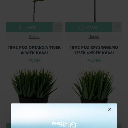
ΚΑΛΆΘΙ
ΚΑΛΆΘΙ
Iliadis
Iliadis
ΓΙΓΑΣ ΡΟΖ ΟΡΤΑΝΣΙΑ 110ΕΚ
ΓΙΓΑΣ ΡΟΖ ΧΡΥΣΑΝΘΕΜΟ
Φ38ΕΚ ΚΛΑΔΙ
125ΕΚ Φ50ΕΚ ΚΛΑΔΙ
19,80€
24,00€