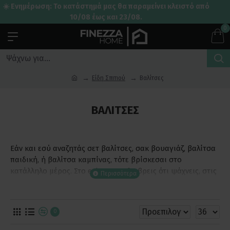
☀️ Ενημέρωση: Το κατάστημά μας θα παραμείνει κλειστό από
10/08 έως και 23/08.
0
Είδη Σπιτιού
Βαλίτσες
ΒΑΛΊΤΣΕΣ
Εάν και εσύ αναζητάς σετ βαλίτσες, σακ βουαγιάζ, βαλίτσα
παιδική, ή βαλίτσα καμπίνας, τότε βρίσκεσαι στο
κατάλληλο μέρος. Στο eshop μας θα βρεις ότι ψάχνεις, στις
πιο προσιτές τιμές, για όλη την οικογένεια, άμεσα και
εύκολα, μέσα από λίγα click.
0