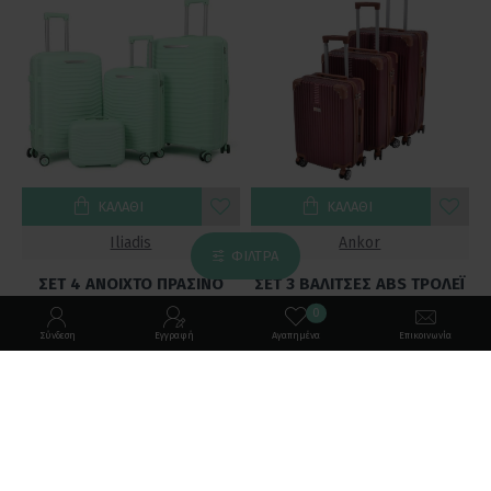
ΚΑΛΆΘΙ
ΚΑΛΆΘΙ
Iliadis
Ankor
ΦΊΛΤΡΑ
ΣΕΤ 4 ΑΝΟΙΧΤΟ ΠΡΑΣΙΝΟ
ΣΕΤ 3 ΒΑΛΙΤΣΕΣ ABS ΤΡΟΛΕΪ
ΒΑΛΙΤΣΑ ΜΕ ΡΟΔΕΣ 33 51 61
ΜΠΟΡΝΤΟ 4 ΡΟΔΕΣ
0
71ΕΚ
154,90€
Σύνδεση
Εγγραφή
Αγαπημένα
Επικοινωνία
156,00€
Έχετε φτάσει στο τέλος.