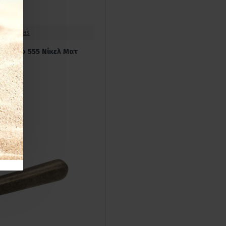
rt Hellas
υλόχερο 555 Νίκελ Ματ
,00€