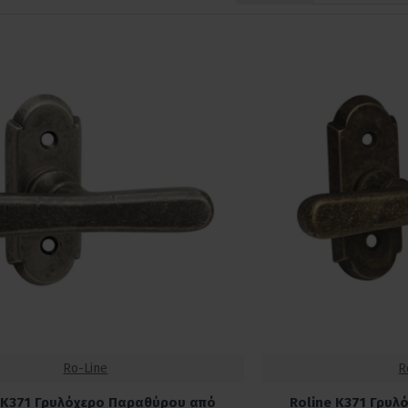
Ro-Line
R
 Κ371 Γρυλόχερο Παραθύρου από
Roline Κ371 Γρυ