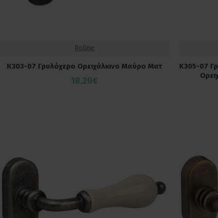
Roline
K303-07 Γρυλόχερο Ορειχάλκινο Μαύρο Ματ
K305-07 Γ
Ορει
18,20€