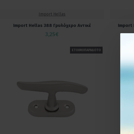
Import Hellas
Import Hellas 388 Γρυλόχερο Αντικέ
Import
3,25€
ΕΤΟΙΜΟΠΑΡΑΔΟΤΟ