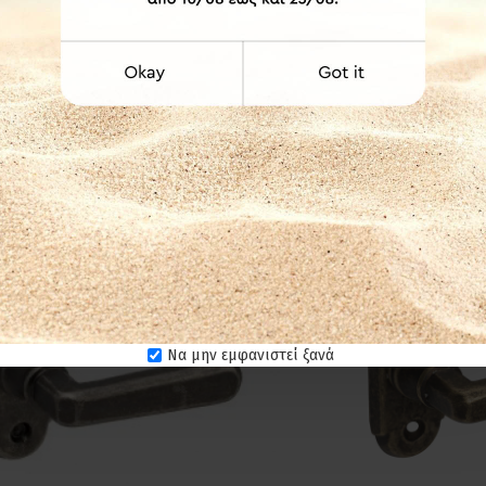
Import Hellas
Impo
 Hellas Γρυλόχερο 555 Μαύρο Ματ
Import Hellas Γρ
6,90€
4
Να μην εμφανιστεί ξανά