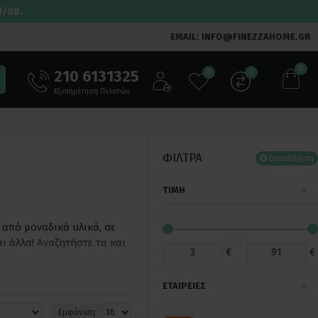
3/08.
EMAIL: INFO@FINEZZAHOME.GR
0
210 6131325
0
0
Εξυπηρέτηση Πελατών
ΦΙΛΤΡΑ
Εκκαθάριση
ΤΙΜΉ
από μοναδικά υλικά, σε
ι άλλα! Αναζητήστε τα και
€
€
ΕΤΑΙΡΕΊΕΣ
Εμφάνιση: