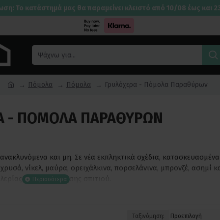
ωση: Το κατάστημά μας θα παραμείνει κλειστό από 10/08 έως και 2
Πόμολα
Πόμολα
Γρυλόχερα - Πόμολα Παραθύρων
Α - ΠΌΜΟΛΑ ΠΑΡΑΘΎΡΩΝ
ακλυνόμενα και μη. Σε νέα εκπληκτικά σχέδια, κατασκευασμένα 
ρυσά, νίκελ, μαύρα, ορειχάλκινα, πορσελάνινα, μπρονζέ, ασημί κα
λερίας και διακόσμησης σπιτιού.
Ταξινόμηση: