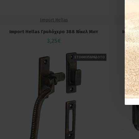
Import Hellas
Import Hellas Γρυλόχερο 388 Νίκελ Ματ
Import
3,25€
ΕΤΟΙΜΟΠΑΡΑΔΟΤΟ