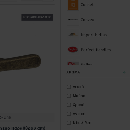
Conset
ΕΤΟΙΜΟΠΑΡΑΔΟΤΟ
Convex
Import Hellas
Perfect Handles
Roline
ΧΡΏΜΑ
Viometale
Λευκό
Zogometal
Μαύρο
Χρυσό
Ro-Line
Αντικέ
o-Line
Νίκελ Ματ
λόχερο Παραθύρου από