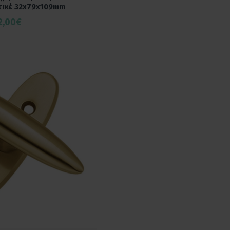
τικέ 32x79x109mm
2,00€