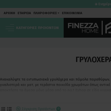
☀️ Ενημέρ
ΑΡΧΙΚΗ
ΕΤΑΙΡΕΙΑ
ΠΛΗΡΟΦΟΡΙΕΣ
ΕΠΙΚΟΙΝΩΝΙΑ
ΚΑΤΗΓΟΡΙΕΣ ΠΡΟΙΟΝΤΩΝ
ΓΡΥΛΌΧΕΡ
Ανακαλύψτε τα εντυπωσιακά γρυλόχερα και πόμολα παραθύρων, αν
γυαλιστερά και ματ, με τεράστια ποικιλία χρωμάτων όπως αντικέ χ
αποκτήστε τα άμεσα μόνο μέσα από το no.1 Eshop σε είδη κινγκα
Σύγκριση Προϊόντων
0