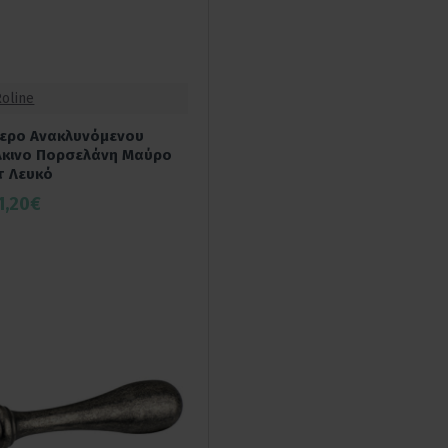
Roline
χερο Ανακλυνόμενου
λκινο Πορσελάνη Μαύρο
τ Λευκό
1,20€