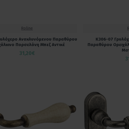
Roline
ρυλόχερο Ανακλυνόμενου Παραθύρου
K306-07 Γρυλό
χάλκινο Πορσελάνη Μπεζ Αντικέ
Παραθύρου Ορειχά
Μα
31,20€
3