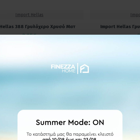
Import Hellas
Impo
 Hellas 388 Γρυλόχερο Χρυσό Ματ
Import Hellas Γρ
3,25€
ΕΤΟΙΜΟΠΑΡΑΔΟΤΟ