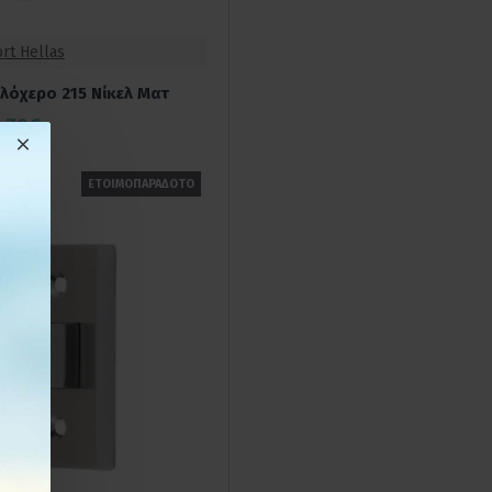
rt Hellas
υλόχερο 215 Νίκελ Ματ
3,70€
ΕΤΟΙΜΟΠΑΡΑΔΟΤΟ