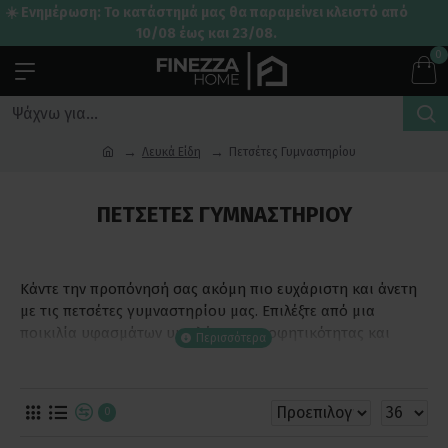
☀️ Ενημέρωση: Το κατάστημά μας θα παραμείνει κλειστό από
10/08 έως και 23/08.
0
Λευκά Είδη
Πετσέτες Γυμναστηρίου
ΠΕΤΣΈΤΕΣ ΓΥΜΝΑΣΤΗΡΊΟΥ
Κάντε την προπόνησή σας ακόμη πιο ευχάριστη και άνετη
με τις πετσέτες γυμναστηρίου μας. Επιλέξτε από μια
ποικιλία υφασμάτων υψηλής απορροφητικότητας και
απαλότητας, σχεδιασμένα ειδικά για την απορρόφηση του
ιδρώτα και τη διατήρηση της φρεσκάδας. Ανανεώστε τον
εξοπλισμό σας με πετσέτες που προσφέρουν όχι μόνο
0
λειτουργικότητα, αλλά και στυλ. Επιλέξτε χρώματα και
σχέδια που αντανακλούν το δυναμισμό και τη θετική