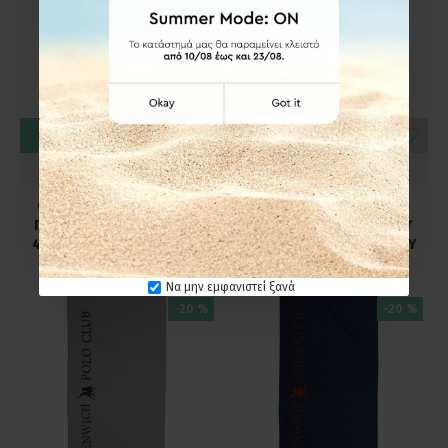
ΚΑΛΆΘΙ
ΚΑΛΆΘΙ
Greenwich Polo Club
Greenwich Polo Club
GREENWICH POLO CLUB
GREENWICH POLO CLUB
ΠΕΤΣΕΤΑ ΓΥΜΝΑΣΤΗΡΙΟΥ
ΠΕΤΣΕΤΑ ΓΥΜΝΑΣΤΗΡΙΟΥ
45Χ90 4182 NUDE/IVORY
45Χ90 4183 BLACK/GREY
7,20€
7,20€
9,00€
9,00€
Να μην εμφανιστεί ξανά
-20 %
-20 %