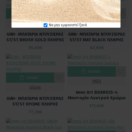
ΚΑΛΆΘΙ
ΚΑΛΆΘΙ
Gloria
Gloria
Να μην εμφανιστεί ξανά
GINI- ΜΠΑΤΑΡΙΑ ΝΤΟΥΖΙΕΡΑΣ
GINI- ΜΠΑΤΑΡΙΑ ΝΤΟΥΖΙΕΡΑΣ
ST/ST BRUSH GOLD ΠΛΗΡΗΣ
ST/ST MAT BLACK ΠΛΗΡΗΣ
95,68€
82,80€
ΚΑΛΆΘΙ
ΚΑΛΆΘΙ
IMEX
Gloria
Imex Art BDAR025-4
Μπαταρία Λουτρού Χρώμιο
GINI- ΜΠΑΤΑΡΙΑ ΝΤΟΥΖΙΕΡΑΣ
ST/ST ΧΡΩΜΕ ΠΛΗΡΗΣ
171,00€
77,28€