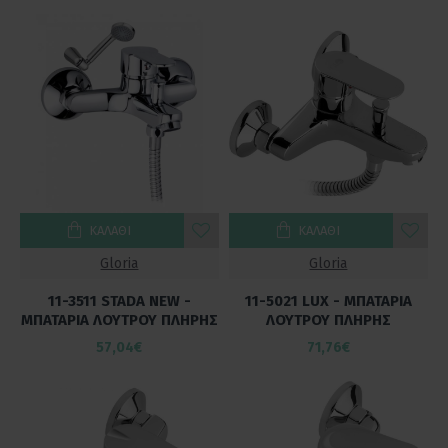
Οι μπαταρίες λουτρού μας προσφέρουν
αξιόπιστη
απόδοση, εύκολη χρήση και υψηλή αισθητική,
εξασφαλίζοντας μια άνετη και ανανεωτική εμπειρία στο
μπάνιο. Επιλέξτε ανάμεσα σε υλικά υψηλής ποιότητας και
σύγχρονα σχέδια για να δημιουργήσετε έναν χώρο που
συνδυάζει πολυτέλεια, πρακτικότητα και κομψότητα.
Με τις μπαταρίες λουτρού του FinezzaHome, κάθε μπάνιο
ΚΑΛΆΘΙ
ΚΑΛΆΘΙ
μετατρέπεται σε έναν
λειτουργικό, ασφαλή και αισθητικά
Gloria
Gloria
αναβαθμισμένο χώρο
, όπου η καθημερινή φροντίδα
γίνεται απολαυστική και στυλάτη.
11-3511 STADA NEW -
11-5021 LUX - ΜΠΑΤΑΡΙΑ
ΜΠΑΤΑΡΙΑ ΛΟΥΤΡΟΥ ΠΛΗΡΗΣ
ΛΟΥΤΡΟΥ ΠΛΗΡΗΣ
57,04€
71,76€