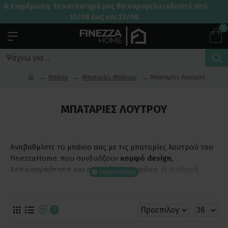
☀️ Ενημέρωση: Το κατάστημά μας θα παραμείνει κλειστό από
10/08 έως και 23/08.
0
Μπάνιο
Μπαταρίες Μπάνιου
Μπαταρίες Λουτρού
ΜΠΑΤΑΡΊΕΣ ΛΟΥΤΡΟΎ
Αναβαθμίστε το μπάνιο σας με τις μπαταρίες λουτρού του
FinezzaHome, που συνδυάζουν
κομψό design,
λειτουργικότητα και αντοχή στον χρόνο
. Η συλλογή
περιλαμβάνει μοντέρνες μπαταρίες με ψηφιακές
λειτουργίες, αλλά και κλασικές επιλογές με λαβές, ώστε να
βρείτε τη λύση που ταιριάζει στον προσωπικό σας
0
χαρακτήρα και στο στυλ του μπάνιου σας.