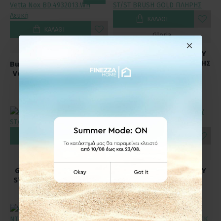
ΚΑΛΆΘΙ
ΚΑΛΆΘΙ
Gloria
Buades
GINI - ΜΠΑΤΑΡΙΑ ΛΟΥΤΡΟΥ
ST/ST BRUSH GOLD ΠΛΗΡΗΣ
Buades Μπαταρία Λουτρού
Vetta Nox BD.4932013.WH
103,04€
Λευκή
196,50€
231,00€
ΚΑΛΆΘΙ
ΚΑΛΆΘΙ
Gloria
Gloria
GINI - ΜΠΑΤΑΡΙΑ ΛΟΥΤΡΟΥ
GINI - ΜΠΑΤΑΡΙΑ ΛΟΥΤΡΟΥ
ST/ST MAT BLACK ΠΛΗΡΗΣ
ST/ST ΧΡΩΜΕ ΠΛΗΡΗΣ
99,36€
86,48€