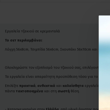
Εργαλεία τζακιού σε κρεμανταλά
Το σετ περιλαμβάνει:
Λόγχη 56x8cm, Τσιμπίδα 56x6cm, Σκουπάκι 56x10cm και Φτυα
Ολοκληρώστε τον εξοπλισμό του τζακιού σας, επιλέγοντας ένα
Τα εργαλεία είναι απαραίτητη προϋπόθεση τόσο για το άναμμα
Επιλέξτε
πρακτικά
,
ανθεκτικά
και
καλαίσθητα
εργαλεία, που 
πάντα
τακτοποιημένα
και στη
σωστή
θέση.
- Κατασκευασμένα στην
Ελλάδα
, από υλικά άριστης ποιότητα