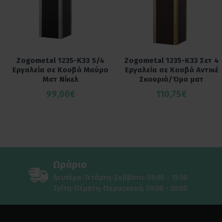
Zogometal 1235-K33 S/4
Zogometal 1235-K33 Σετ 4
Εργαλεία σε Κουβά Μαύρο
Εργαλεία σε Κουβά Αντικέ
Ματ Νίκελ
Σκουριά/Όρο ματ
99,00€
110,75€
Ωράριο
Δευτέρα-Τετάρτη-Σαββάτο: 09:00 - 15:30
Τρίτη-Πέμπτη-Παρασκευή: 09:00 - 20:00