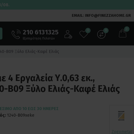
3/08.
EMAIL: INFO@FINEZZAHOME.GR
0
210 6131325
0
0
Εξυπηρέτηση Πελατών
1240-B09 Ξύλο Ελιάς-Καφέ Ελιάς
 4 Εργαλεία Υ.0,63 εκ.,
0-B09 Ξύλο Ελιάς-Καφέ Ελιάς
ΈΣΙΜΟ ΑΠΌ 10 ΈΩΣ 30 ΗΜΈΡΕΣ
ός:
1240-B09xeke
Zogometal