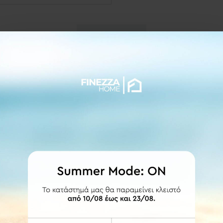
ΛΕΠΤΟΜΕΡΕΙΕΣ
ράκι 56x10cm
 σετ εργαλείων σε
κομψό
κρεμανταλά.
, όσο και για την διατήρηση της φωτιάς.
βοηθούν στη φροντίδα και καθαριότητα του τζακιού, και την
όρθ
ς