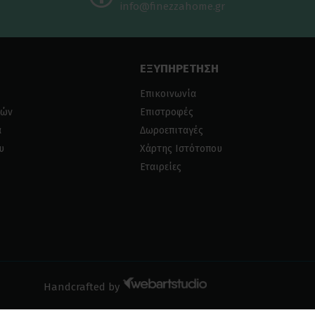
info@finezzahome.gr
ΕΞΥΠΗΡΕΤΗΣΗ
Επικοινωνία
ιών
Επιστροφές
α
Δωροεπιταγές
υ
Χάρτης Ιστότοπου
Εταιρείες
Handcrafted by