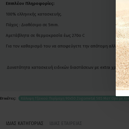
Επιπλέον Πληροφορίες:
100% ελληνικής κατασκευής.
Πάχος : Διαθέσιμο σε 5mm.
Αμετάβλητα σε θερμοκρασία έως 270o C
Για τον καθαρισμό του να αποφεύγετε την απότομη αλλαγή θ
Δυνατότητα κατασκευή ειδικών διαστάσεων με extra χρέωση κ
Ετικέτες:
Κάλυψη Τζακιού Πυρίμαχη 90x50 Zogometal 585 Ματ Ορο με Χ
ΙΔΙΑΣ ΚΑΤΗΓΟΡΙΑΣ
ΙΔΙΑΣ ΕΤΑΙΡΕΙΑΣ