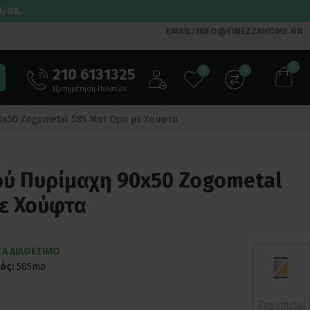
3/08.
EMAIL: INFO@FINEZZAHOME.GR
0
210 6131325
0
0
Εξυπηρέτηση Πελατών
0x50 Zogometal 585 Ματ Ορο με Χούφτα
ύ Πυρίμαχη 90x50 Zogometal
ε Χούφτα
Α ΔΙΑΘΕΣΙΜΟ
ός:
585mo
Zogometal