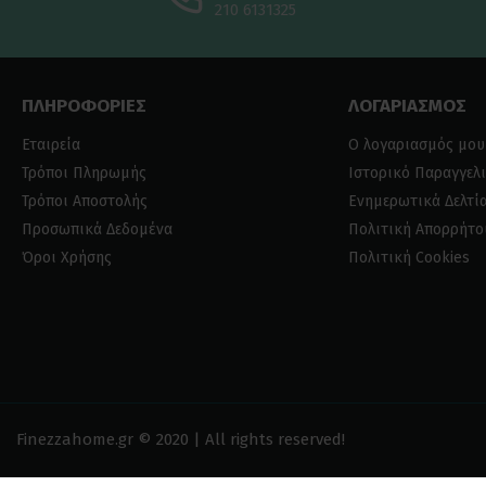
210 6131325
ΠΛΗΡΟΦΟΡΙΕΣ
ΛΟΓΑΡΙΑΣΜΟΣ
Εταιρεία
Ο λογαριασμός μου
Τρόποι Πληρωμής
Ιστορικό Παραγγελ
Τρόποι Αποστολής
Ενημερωτικά Δελτί
Προσωπικά Δεδομένα
Πολιτική Απορρήτο
Όροι Χρήσης
Πολιτική Cookies
Finezzahome.gr © 2020 | All rights reserved!