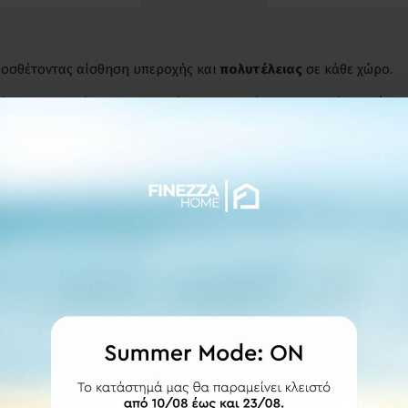
ροσθέτοντας αίσθηση υπεροχής και
πολυτέλειας
σε κάθε χώρο.
νύοντας τη φλόγα και προσφέροντας παράλληλα
υψηλή ασφάλει
και
κομψότητα.
ζει ότι, σε περίπτωση θραύσης, το υλικό δεν σπάει σε αιχμηρά 
χιστον 30 εκ. μακριά από την εστία.