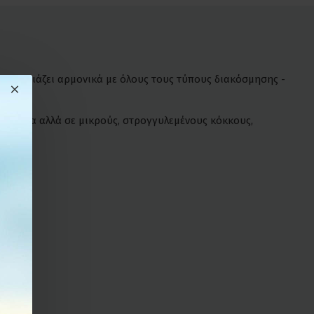
α
. Ταιριάζει αρμονικά με όλους τους τύπους διακόσμησης -
κομμάτια αλλά σε μικρούς, στρογγυλεμένους κόκκους,