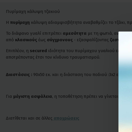
Πυρίμαχη κάλυψη τζακιού
Η
πυρίμαχη
κάλυψη αδιαμφισβήτητα αναβαθμίζει το τζάκι, π
Το διάφανο γυαλί επιτρέπει
αμεσότητα
με τη φωτιά, αναδεικ
από
κλασικούς
έως
σύγχρονους
- εξασφαλίζοντας
ζεστασιά
Επιπλέον, η
secured
ιδιότητα του πυρίμαχου γυαλιού εξασφαλί
αποτρέποντας έτσι τον κίνδυνο τραυματισμού.
Διαστάσεις :
90x50 εκ. και η διάσταση του ποδιού :3x2 εκ.
Για
μέγιστη ασφάλεια
, η τοποθέτηση πρέπει να γίνεται τουλά
Διατίθεται και σε άλλες
αποχρώσεις