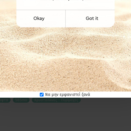
ερμοκρασίας.
ατόπιν επικοινωνίας.
Να μην εμφανιστεί ξανά
ούφτα
585mo
Κρυστάλλινες - Πυρίμαχες