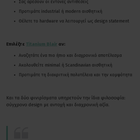
Σας αρέσουν οι έντονες αντιθέσεις
Προτιμάτε industrial ή modern αισθητική
Θέλετε το hardware να λειτουργεί ως design statement
Επιλέξτε
Titanium Blair
αν:
Αναζητάτε ένα πιο ήπιο και διαχρονικό αποτέλεσμα
Ακολουθείτε minimal ή Scandinavian αισθητική
Προτιμάτε τη διακριτική πολυτέλεια και την κομψότητα
Και τα δύο φινιρίσματα υπηρετούν την ίδια φιλοσοφία:
σύγχρονο design με αντοχή και διαχρονική αξία.