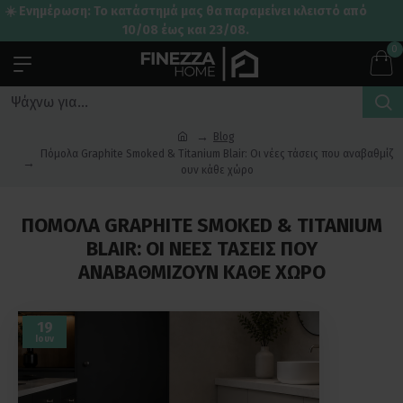
☀️ Ενημέρωση: Το κατάστημά μας θα παραμείνει κλειστό από
10/08 έως και 23/08.
0
Blog
Πόμολα Graphite Smoked & Titanium Blair: Οι νέες τάσεις που αναβαθμίζ
ουν κάθε χώρο
ΠΌΜΟΛΑ GRAPHITE SMOKED & TITANIUM
BLAIR: ΟΙ ΝΈΕΣ ΤΆΣΕΙΣ ΠΟΥ
ΑΝΑΒΑΘΜΊΖΟΥΝ ΚΆΘΕ ΧΏΡΟ
19
Ιουν