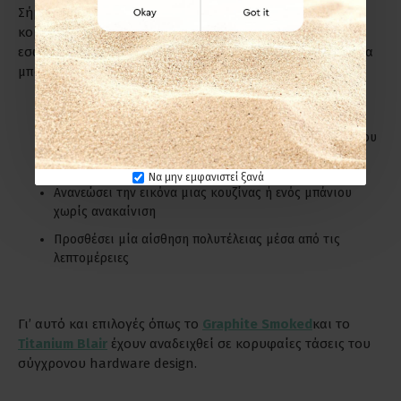
Σήμερα, το hardware design αποτελεί αναπόσπαστο
κομμάτι της αρχιτεκτονικής και της διακόσμησης
εσωτερικών χώρων. Ένα προσεκτικά επιλεγμένο φινίρισμα
μπορεί να:
Ενοποιήσει αισθητικά διαφορετικά στοιχεία ενός χώρου
Δημιουργήσει συνοχή στο συνολικό design concept
Να μην εμφανιστεί ξανά
Ανανεώσει την εικόνα μιας κουζίνας ή ενός μπάνιου
χωρίς ανακαίνιση
Προσθέσει μία αίσθηση πολυτέλειας μέσα από τις
λεπτομέρειες
Γι’ αυτό και επιλογές όπως το
Graphite Smoked
και το
Titanium Blair
έχουν αναδειχθεί σε κορυφαίες τάσεις του
σύγχρονου hardware design.