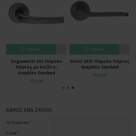
ΚΑΛΆΘΙ
ΚΑΛΆΘΙ
Zogometal 2791 Πόμολο
Zogometal 0118 Μπουλ
Πόρτας Graphite Smoked
Πόμολο Εξώθυρας INOX
SS304 Φ120mm Μαύρο
23,00€
47,00€
ΆΦΗΣΕ ΈΝΑ ΣΧΌΛΙΟ
Το Όνομα σας
E-mail