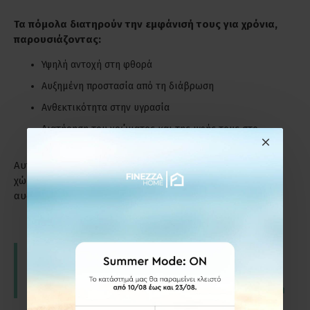
Τα πόμολα διατηρούν την εμφάνισή τους για χρόνια,
παρουσιάζοντας:
Υψηλή αντοχή στη φθορά
Αυξημένη προστασία από τη διάβρωση
Ανθεκτικότητα στην υγρασία
Διατήρηση του χρώματος και της υφής τους στο
πέρασμα του χρόνου
Αυτό τα καθιστά ιδανική επιλογή τόσο για οικιακούς
χώρους όσο και για επαγγελματικά περιβάλλοντα με
αυξημένες απαιτήσεις.
Πώς τα πόμολα επηρεάζουν το interior design