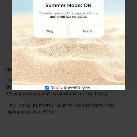
Εξωτερικά,πάνω από το πλαίσιο του παραθύρου ή της
πόρτας που για μέγιστο αισθητικό αποτέλεσμα
προσθέτουμε στο καθαρό πλάτος +8cm από την κάθε
πλευρά και στο ύψος +15cm.
Εσωτερικά στο παράθυρο-πόρτα(εσοχή)
ΔΕΝ
προσθέτουμε επιπλέον πόντους ούτε στο πλάτος, ούτε
στο ύψος.
Προσοχή!
Το πλάτος του Ρόλερ είναι πάντα από
στήριγμα σε
στήριγμα
, όμως το πλάτος του υφάσματος είναι κατά
Να μην εμφανιστεί ξανά
3,5cm μικρότερο από το ολικό πλάτος του Ρόλερ.
π.χ. Ρόλερ με πλάτος 1.00m το καθαρό πλάτος του
υφάσματος είναι 96.5cm