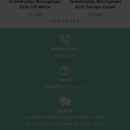
ο
Συσκότησης Μονόχρωμο
Συσκότησης Μονόχρωμο
A210 Off White
A211 Σκούρο Εκρού
26,08€
26,08€
Καλέστε μας
210 6131325
Email
info@finezzahome.gr
Ωράριο
Δευτέρα-Τετάρτη-Σαββάτο: 09:00 - 15:30
Τρίτη-Πέμπτη-Παρασκευή: 09:00 - 20:00