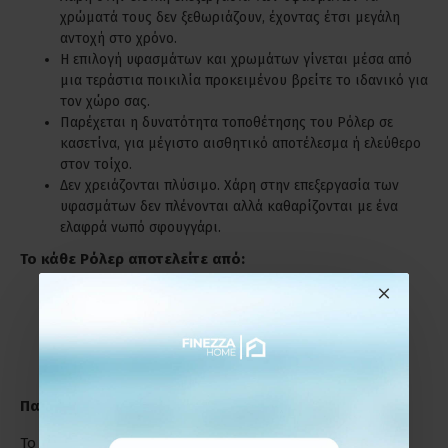
χρώματά τους δεν ξεθωριάζουν, έχοντας έτσι μεγάλη
αντοχή στο χρόνο.
Η επιλογή υφασμάτων και χρωμάτων γίνεται μέσα από
μια τεράστια ποικιλία προκειμένου βρείτε το ιδανικό για
τον χώρο σας.
Παρέχεται η δυνατότητα τοποθέτησης του Ρόλερ σε
κασετίνα, για μέγιστο αισθητικό αποτέλεσμα ή ελεύθερο
στον τοίχο.
Δεν χρειάζονται πλύσιμο. Χάρη στην επεξεργασία των
υφασμάτων δεν πλένονται αλλά καθαρίζονται με ένα
ελαφρά νωπό σφουγγάρι.
Το κάθε Ρόλερ αποτελείτε από:
Το ύφασμα.
Τον μηχανισμό με την αλυσίδα (χειριστήριο).
Βίδες και ούπα για την τοποθέτηση.
Παράδειγμα Μέτρησης
Το Ρόλερ μπορεί να τοποθετηθεί :