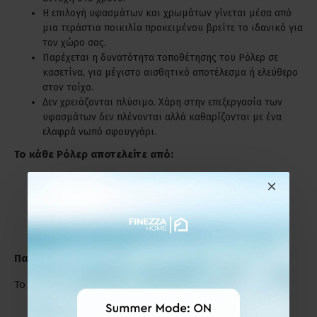
Η επιλογή υφασμάτων και χρωμάτων γίνεται μέσα από
μια τεράστια ποικιλία προκειμένου βρείτε το ιδανικό για
τον χώρο σας.
Παρέχεται η δυνατότητα τοποθέτησης του Ρόλερ σε
κασετίνα, για μέγιστο αισθητικό αποτέλεσμα ή ελεύθερο
στον τοίχο.
Δεν χρειάζονται πλύσιμο. Χάρη στην επεξεργασία των
υφασμάτων δεν πλένονται αλλά καθαρίζονται με ένα
ελαφρά νωπό σφουγγάρι.
Το κάθε Ρόλερ αποτελείτε από:
Το ύφασμα.
Τον μηχανισμό με την αλυσίδα (χειριστήριο).
Βίδες και ούπα για την τοποθέτηση.
Παράδειγμα Μέτρησης
Το Ρόλερ μπορεί να τοποθετηθεί :
Εξωτερικά,πάνω από το πλαίσιο του παραθύρου ή της