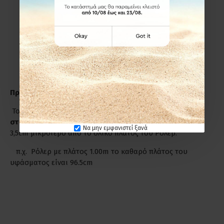
πόρτας που για μέγιστο αισθητικό αποτέλεσμα
προσθέτουμε στο καθαρό πλάτος +8cm από την κάθε
πλευρά και στο ύψος +15cm.
Εσωτερικά στο παράθυρο-πόρτα(εσοχή)
ΔΕΝ
προσθέτουμε επιπλέον πόντους ούτε στο πλάτος, ούτε
στο ύψος.
Προσοχή!
Το πλάτος του Ρόλερ είναι πάντα από
στήριγμα σε
στήριγμα
, όμως το πλάτος του υφάσματος είναι κατά
Να μην εμφανιστεί ξανά
3,5cm μικρότερο από το ολικό πλάτος του Ρόλερ.
π.χ. Ρόλερ με πλάτος 1.00m το καθαρό πλάτος του
υφάσματος είναι 96.5cm