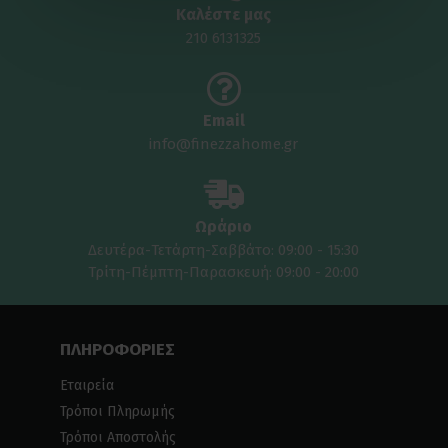
Καλέστε μας
210 6131325
Email
info@finezzahome.gr
Ωράριο
Δευτέρα-Τετάρτη-Σαββάτο: 09:00 - 15:30
Τρίτη-Πέμπτη-Παρασκευή: 09:00 - 20:00
ΠΛΗΡΟΦΟΡΙΕΣ
Εταιρεία
Τρόποι Πληρωμής
Τρόποι Αποστολής