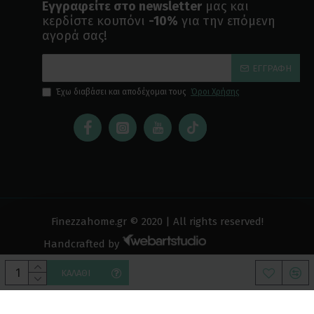
Εγγραφείτε στο newsletter
μας και
κερδίστε κουπόνι
-10%
για την επόμενη
αγορά σας!
ΕΓΓΡΑΦΉ
Έχω διαβάσει και αποδέχομαι τους
Όροι Χρήσης
Finezzahome.gr © 2020 | All rights reserved!
Handcrafted by
ΚΑΛΆΘΙ