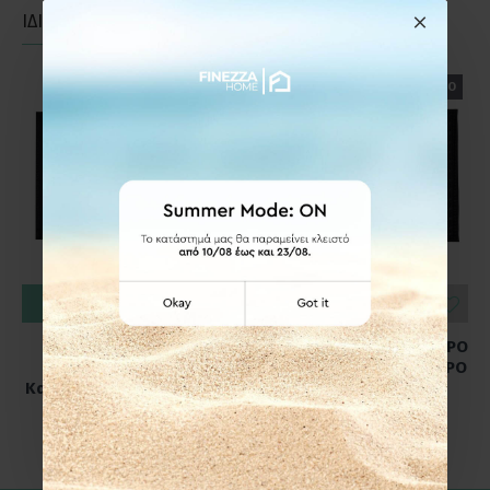
ΙΔΙΑΣ ΚΑΤΗΓΟΡΙΑΣ
ΙΔΙΑΣ ΕΤΑΙΡΕΙΑΣ
ΕΤΟΙΜΟΠΑΡΑΔΟΤΟ
ΕΤΟΙΜΟΠΑΡΑΔΟΤΟ
ΚΑΛΆΘΙ
ΚΑΛΆΘΙ
Ankor 804528 Ταπέτο
Ankor 812301 ΠΟΔΟΜΑΚΤΡΟ
Κ
Εισόδου Μοκέτα
ΚΑΟΥΤΣΟΥΚ ΜΕ PINS ΜΑΥΡΟ
Καουτσούκ 60x40 εκ., Γκρι
KYMMATA 60x40εκ.
Μαύρο
5,50€
6,50€