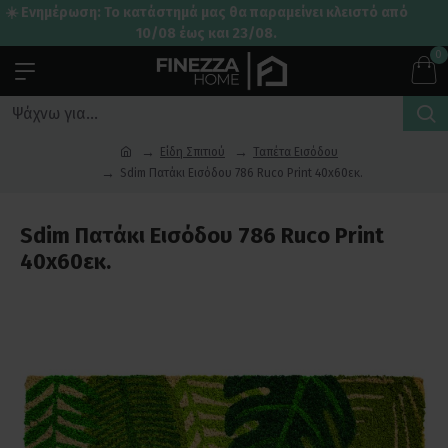
☀️ Ενημέρωση: Το κατάστημά μας θα παραμείνει κλειστό από
10/08 έως και 23/08.
0
Είδη Σπιτιού
Ταπέτα Εισόδου
Sdim Πατάκι Εισόδου 786 Ruco Print 40x60εκ.
Sdim Πατάκι Εισόδου 786 Ruco Print
40x60εκ.