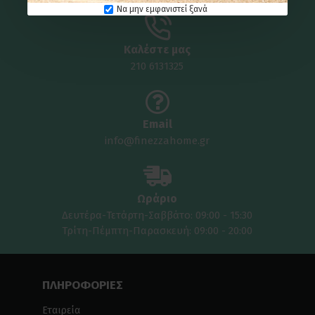
Να μην εμφανιστεί ξανά
Καλέστε μας
210 6131325
Email
info@finezzahome.gr
Ωράριο
Δευτέρα-Τετάρτη-Σαββάτο: 09:00 - 15:30
Τρίτη-Πέμπτη-Παρασκευή: 09:00 - 20:00
ΠΛΗΡΟΦΟΡΙΕΣ
Εταιρεία