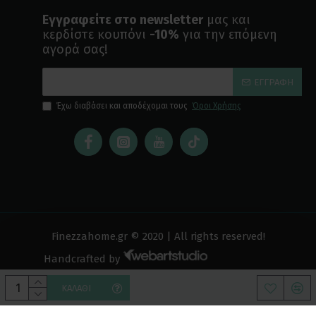
Εγγραφείτε στο newsletter
μας και
κερδίστε κουπόνι
-10%
για την επόμενη
αγορά σας!
ΕΓΓΡΑΦΉ
Έχω διαβάσει και αποδέχομαι τους
Όροι Χρήσης
Finezzahome.gr © 2020 | All rights reserved!
Handcrafted by
ΚΑΛΆΘΙ