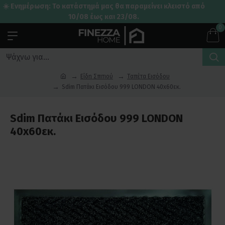
☀️ Ενημέρωση: Το κατάστημά μας θα παραμείνει κλειστό από
10/08 έως και 23/08.
0
Είδη Σπιτιού
Ταπέτα Εισόδου
Sdim Πατάκι Εισόδου 999 LONDON 40x60εκ.
Sdim Πατάκι Εισόδου 999 LONDON
40x60εκ.