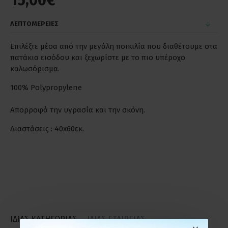
15,00€
ΛΕΠΤΟΜΕΡΕΙΕΣ
Επιλέξτε μέσα από την μεγάλη ποικιλία που διαθέτουμε στα
πατάκια εισόδου και ξεχωρίστε με το πιο υπέροχο
καλωσόρισμα.
100% Polypropylene
Απορροφά την υγρασία και την σκόνη.
Διαστάσεις : 40x60εκ.
ΙΔΙΑΣ ΚΑΤΗΓΟΡΙΑΣ
ΙΔΙΑΣ ΕΤΑΙΡΕΙΑΣ