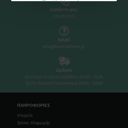
Καλέστε μας
210 6131325
Email
info@finezzahome.gr
Ωράριο
Δευτέρα-Τετάρτη-Σαββάτο: 09:00 - 15:30
Τρίτη-Πέμπτη-Παρασκευή: 09:00 - 20:00
ΠΛΗΡΟΦΟΡΙΕΣ
Εταιρεία
Τρόποι Πληρωμής