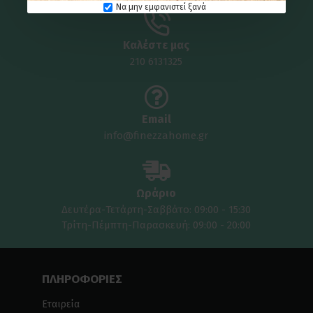
Να μην εμφανιστεί ξανά
Καλέστε μας
210 6131325
Email
info@finezzahome.gr
Ωράριο
Δευτέρα-Τετάρτη-Σαββάτο: 09:00 - 15:30
Τρίτη-Πέμπτη-Παρασκευή: 09:00 - 20:00
ΠΛΗΡΟΦΟΡΙΕΣ
Εταιρεία