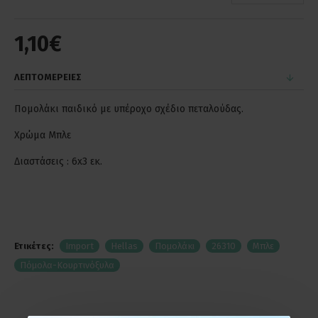
1,10€
ΛΕΠΤΟΜΕΡΕΙΕΣ
Πομολάκι παιδικό με υπέροχο σχέδιο πεταλούδας.
Χρώμα Μπλε
Διαστάσεις : 6x3 εκ.
Ετικέτες:
Import
Hellas
Πομολάκι
26310
Μπλε
Πόμολα-Κουρτινόξυλα