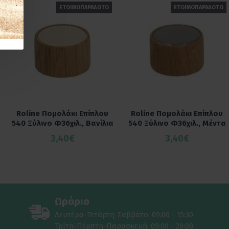
ΕΤΟΙΜΟΠΑΡΑΔΟΤΟ
ΕΤΟΙΜΟΠΑΡΑΔΟΤΟ
Roline Πομολάκι Επίπλου
Roline Πομολάκι Επίπλου
540 Ξύλινο Φ36χιλ., Βανίλια
540 Ξύλινο Φ36χιλ., Μέντα
3,40€
3,40€
Ωράριο
Δευτέρα-Τετάρτη-Σαββάτο: 09:00 - 15:30
Τρίτη-Πέμπτη-Παρασκευή: 09:00 - 20:00