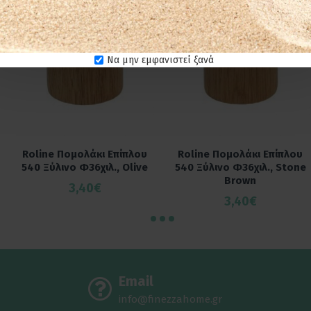
ΕΤΟΙΜΟΠΑΡΑΔΟΤΟ
Να μην εμφανιστεί ξανά
Roline Πομολάκι Επίπλου
Roline Πομολάκι Επίπλου
540 Ξύλινο Φ36χιλ., Olive
540 Ξύλινο Φ36χιλ., Stone
Brown
3,40€
3,40€
Email
info@finezzahome.gr