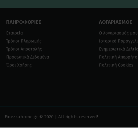
ΠΛΗΡΟΦΟΡΙΕΣ
ΛΟΓΑΡΙΑΣΜΟΣ
Εταιρεία
Ο λογαριασμός μου
Τρόποι Πληρωμής
Ιστορικό Παραγγελ
Τρόποι Αποστολής
Ενημερωτικά Δελτί
Προσωπικά Δεδομένα
Πολιτική Απορρήτο
Όροι Χρήσης
Πολιτική Cookies
Finezzahome.gr © 2020 | All rights reserved!