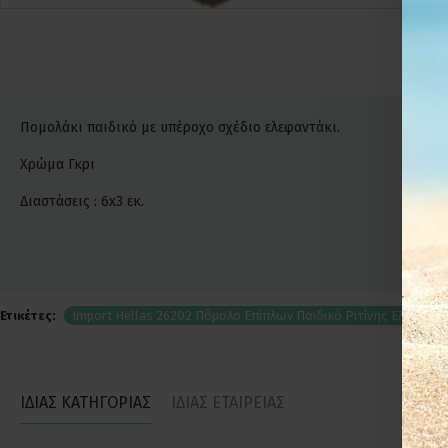
Πομολάκι παιδικό με υπέροχο σχέδιο ελεφαντάκι.
Χρώμα Γκρι
Διαστάσεις : 6x3 εκ.
Ετικέτες:
Import Hellas 26202 Πόμολο Επίπλων Παιδικό Ριτίνης Ελεφαντάκ
ΙΔΙΑΣ ΚΑΤΗΓΟΡΙΑΣ
ΙΔΙΑΣ ΕΤΑΙΡΕΙΑΣ