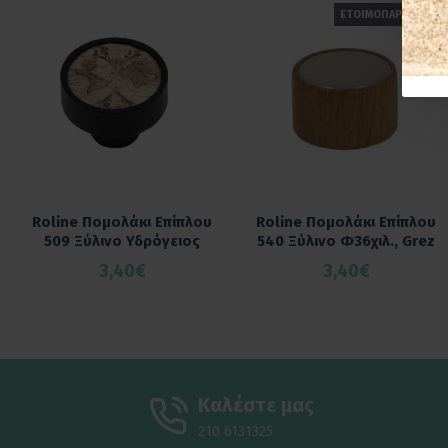
ΕΤΟΙΜΟΠΑΡΑΔΟΤΟ
Roline Πομολάκι Επίπλου
Roline Πομολάκι Επίπλου
509 Ξύλινο Υδρόγειος
540 Ξύλινο Φ36χιλ., Grez
3,40€
3,40€
Καλέστε μας
210 6131325