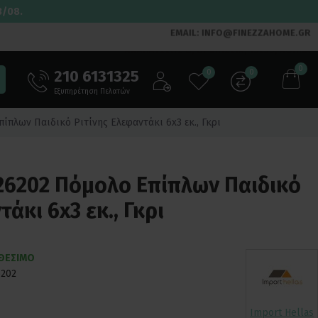
3/08.
EMAIL: INFO@FINEZZAHOME.GR
0
210 6131325
0
0
Εξυπηρέτηση Πελατών
ίπλων Παιδικό Ριτίνης Ελεφαντάκι 6x3 εκ., Γκρι
 26202 Πόμολο Επίπλων Παιδικό
άκι 6x3 εκ., Γκρι
ΑΘΕΣΙΜΟ
6202
Import Hellas