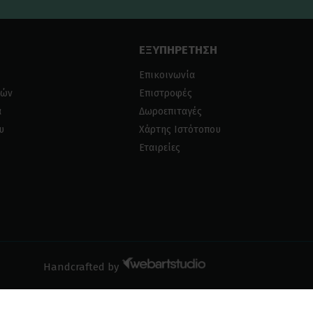
ΕΞΥΠΗΡΕΤΗΣΗ
Επικοινωνία
ιών
Επιστροφές
α
Δωροεπιταγές
υ
Χάρτης Ιστότοπου
Εταιρείες
Handcrafted by