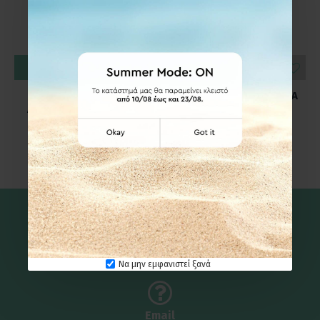
ΚΑΛΆΘΙ
ΚΑΛΆΘΙ
603876-40cm YELLOW
ANKOR 793310 ΣΠΑΤΟΥΛΑ
ΑΝΟΞ. ΛΑΒΙΔΑ ΚΡΕΑΤΟΣ
ΣΕΡΒΙΡΙΣΜΑΤΟΣ INOX
3,83€
2,70€
Καλέστε μας
210 6131325
Να μην εμφανιστεί ξανά
Email