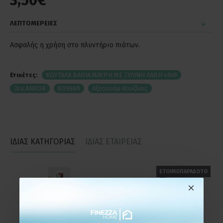
3,50€
ΛΕΠΤΟΜΕΡΕΙΕΣ
Ασφαλής η χρήση στο πλυντήριο πιάτων.
Ετικέτες:
ΚΟΥΤΑΛΑ ΒΑΘΙΑ ΜΑΥΡΗ ΜΕ ΞΥΛΙΝΗ ΛΑΒΗ 49x9
3εκ.ANKOR
809660
Αξεσουάρ Κουζίνας
ΙΔΙΑΣ ΚΑΤΗΓΟΡΙΑΣ
ΙΔΙΑΣ ΕΤΑΙΡΕΙΑΣ
ΕΤΟΙΜΟΠΑΡΑΔΟΤΟ