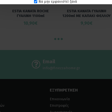
Να μην εμφανιστεί ξανά
ESTIA ΚΑΝΑΤΑ ROCHE
ESTIA ΚΑΝΑΤΑ ΓΥΑΛΙΝΗ
ΓΥΑΛΙΝΗ 1100ml
1200ml ΜΕ ΚΑΠΑΚΙ ΦΕΛΛΟΥ
10,90€
9,90€
Email
info@finezzahome.gr
ΕΞΥΠΗΡΕΤΗΣΗ
Επικοινωνία
ιών
Επιστροφές