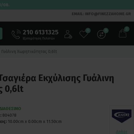
3/08.
EMAIL: INFO@FINEZZAHOME.GR
0
210 6131325
0
0
Εξυπηρέτηση Πελατών
 Γυάλινη Χωρητικότητας 0,6lt
Τσαγιέρα Εκχύλισης Γυάλινη
 0,6lt
ΔΙΑΘΕΣΙΜΟ
:
804078
εις:
10.00cm x 0.00cm x 11.50cm
Ankor