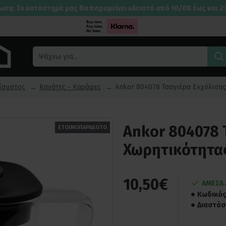
ωση: Το κατάστημά μας θα παραμείνει κλειστό από 10/08 έως και 2
ίσματος
Κανάτες - Καράφες
Ankor 804078 Τσαγιέρα Εκχύλισης
Ankor 804078 
ΕΤΟΙΜΟΠΑΡΑΔΟΤΟ
Χωρητικότητας
10,50€
ΑΜΕΣΑ 
Κωδικός
Διαστάσ