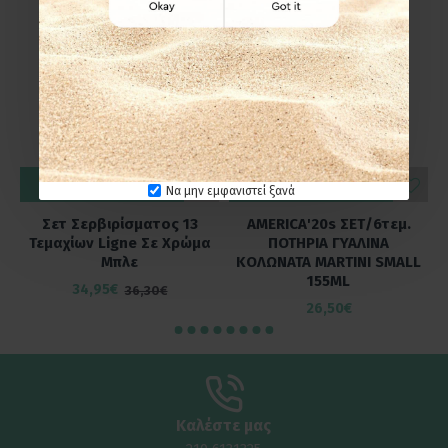
ΚΑΛΆΘΙ
ΚΑΛΆΘΙ
Να μην εμφανιστεί ξανά
Σετ Σερβιρίσματος 13
AMERICA'20s ΣΕΤ/6τεμ.
Τεμαχίων Ligne Σε Χρώμα
ΠΟΤΗΡΙΑ ΓΥΑΛΙΝΑ
Μπλε
ΚΟΛΩΝΑΤΑ MARTINI SMALL
155ML
34,95€
36,30€
26,50€
Καλέστε μας