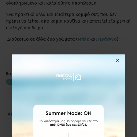
ολοκληρωμένο και καλαίσθητο αποτέλεσμα.
Ένα πρακτικό αλλά και ιδιαίτερα κομψό σετ, που δεν
πρέπει να λείπει από καμία κουζίνα και αποτελεί εξαιρετική
επιλογή για δώρο.
Διαθέσιμο σε άλλα δυο χρώματα (
Μπλε
και
Πράσινο
)
Ετικέτες:
Σετ Σερβιρίσματος 13 Τεμαχίων Ligne Σε Χρώμα Ροζ
Ligne-Pink
Ποτήρια
ΙΔΙΑΣ ΚΑΤΗΓΟΡΙΑΣ
ΙΔΙΑΣ ΕΤΑΙΡΕΙΑΣ
-4 %