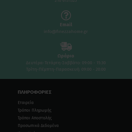
210 6131325
Email
info@finezzahome.gr
Ωράριο
Δευτέρα-Τετάρτη-Σαββάτο: 09:00 - 15:30
Τρίτη-Πέμπτη-Παρασκευή: 09:00 - 20:00
ΠΛΗΡΟΦΟΡΙΕΣ
Εταιρεία
Τρόποι Πληρωμής
Τρόποι Αποστολής
Προσωπικά Δεδομένα