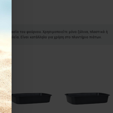
θερμοκρασία του φούρνου. Χρησιμοποιείτε μόνο ξύλινα, πλαστικά ή
ά εργαλεία. Είναι κατάλληλο για χρήση στο πλυντήριο πιάτων.