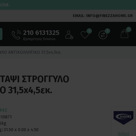
3/08.
EMAIL: INFO@FINEZZAHOME.GR
0
210 6131325
0
0
Εξυπηρέτηση Πελατών
ΛΟ ΑΝΤΙΚΟΛΛΗΤΙΚΟ 31,5x4,5εκ.
 ΤΑΨΙ ΣΤΡΟΓΓΥΛΟ
 31,5x4,5εκ.
ΈΡΕΣ
810871
55kg
ς:
31.50 x 0.00 x 4.50
Ankor