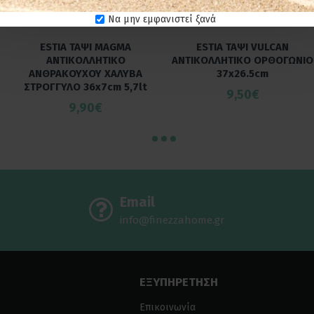
Να μην εμφανιστεί ξανά
ESTIA ΤΑΨΙ MAGMA
ESTIA ΤΑΨΙ VULCAN
ΑΝΤΙΚΟΛΛΗΤΙΚΟ
ΑΝΤΙΚΟΛΛΗΤΙΚΟ ΟΡΘΟΓΩΝΙΟ
ΑΝΘΡΑΚΟΥΧΟΥ ΧΑΛΥΒΑ
37x26.5cm
ΣΤΡΟΓΓΥΛΟ 36x7cm 5,7lt
9,50€
9,90€
Email
info@finezzahome.gr
ΕΞΥΠΗΡΕΤΗΣΗ
Επικοινωνία