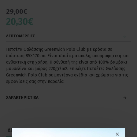
29,00€
20,30€
ΛΕΠΤΟΜΕΡΕΙΕΣ
Πετσέτα Θαλάσσης Greenwich Polo Club με κρόσια σε
διάσταση 85Χ170cm. Είναι ιδιαίτερα απαλή, απορροφητική και
ανθεκτική στη χρήση. Η σύνθεσή της είναι από 100% βαμβάκι
μουσελίνα και βάρος 220gr/m2. Επιλέξτε Πετσέτες Θαλάσσης
Greenwich Polo Club σε μοντέρνα σχέδια και χρώματα για τις
εμφανίσεις σας στην παραλία.
ΧΑΡΑΚΤΗΡΙΣΤΙΚΑ
ΙΔΙΑΣ ΚΑΤΗΓΟΡΙΑΣ
ΙΔΙΑΣ ΕΤΑΙΡΕΙΑΣ