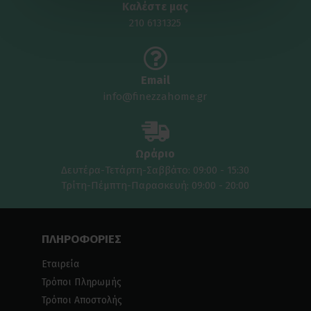
Καλέστε μας
210 6131325
Email
info@finezzahome.gr
Ωράριο
Δευτέρα-Τετάρτη-Σαββάτο: 09:00 - 15:30
Τρίτη-Πέμπτη-Παρασκευή: 09:00 - 20:00
ΠΛΗΡΟΦΟΡΙΕΣ
Εταιρεία
Τρόποι Πληρωμής
Τρόποι Αποστολής