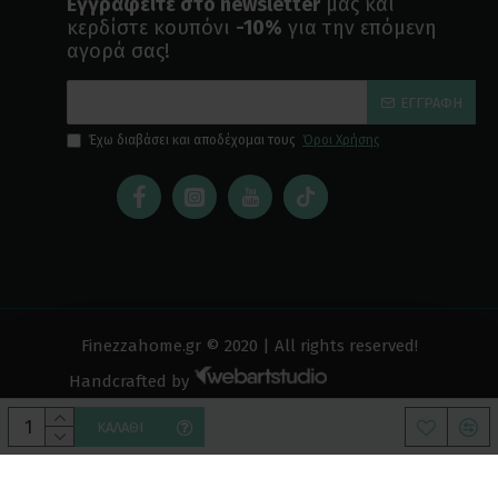
Εγγραφείτε στο newsletter
μας και
κερδίστε κουπόνι
-10%
για την επόμενη
αγορά σας!
ΕΓΓΡΑΦΉ
Έχω διαβάσει και αποδέχομαι τους
Όροι Χρήσης
Finezzahome.gr © 2020 | All rights reserved!
Handcrafted by
ΚΑΛΆΘΙ