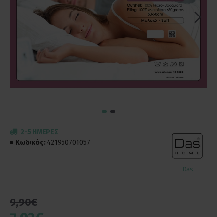
2-5 ΗΜΈΡΕΣ
Κωδικός:
421950701057
Das
9,90€