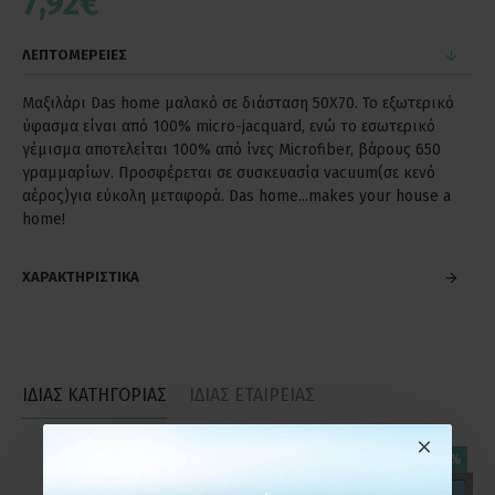
7,92€
ΛΕΠΤΟΜΕΡΕΙΕΣ
Μαξιλάρι Das home μαλακό σε διάσταση 50Χ70. Το εξωτερικό
ύφασμα είναι από 100% micro-jacquard, ενώ το εσωτερικό
γέμισμα αποτελείται 100% από ίνες Μicrofiber, βάρους 650
γραμμαρίων. Προσφέρεται σε συσκευασία vacuum(σε κενό
αέρος)για εύκολη μεταφορά. Das home...makes your house a
home!
ΧΑΡΑΚΤΗΡΙΣΤΙΚΑ
ΙΔΙΑΣ ΚΑΤΗΓΟΡΙΑΣ
ΙΔΙΑΣ ΕΤΑΙΡΕΙΑΣ
-20 %
-20 %