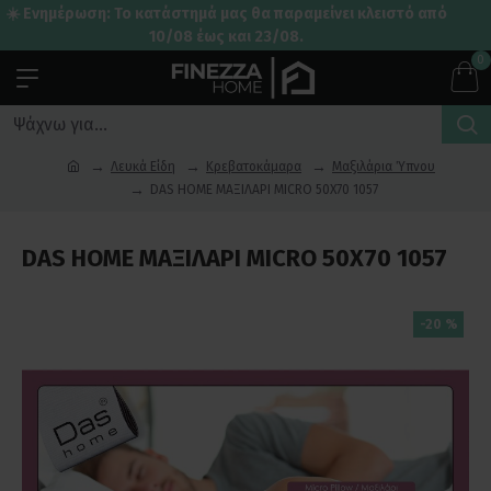
☀️ Ενημέρωση: Το κατάστημά μας θα παραμείνει κλειστό από
10/08 έως και 23/08.
0
Λευκά Είδη
Κρεβατοκάμαρα
Μαξιλάρια Ύπνου
DAS HOME ΜΑΞΙΛΑΡΙ MICRO 50Χ70 1057
DAS HOME ΜΑΞΙΛΑΡΙ MICRO 50Χ70 1057
-20 %