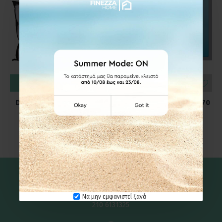
ΚΑΛΆΘΙ
ΚΑΛΆΘΙ
DAS HOME 1032 ΜΑΞΙΛΑΡΙ
DAS HOME ΜΑΞΙΛΑΡΙ 50Χ70
TRENDY 50Χ70
COOLING 1094
35,92€
26,32€
44,90€
32,90€
Καλέστε μας
Να μην εμφανιστεί ξανά
210 6131325