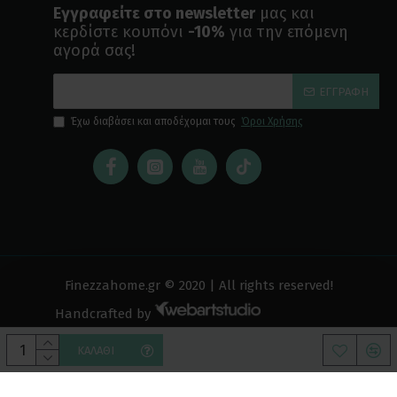
Εγγραφείτε στο newsletter
μας και
κερδίστε κουπόνι
-10%
για την επόμενη
αγορά σας!
ΕΓΓΡΑΦΉ
Έχω διαβάσει και αποδέχομαι τους
Όροι Χρήσης
Finezzahome.gr © 2020 | All rights reserved!
Handcrafted by
ΚΑΛΆΘΙ