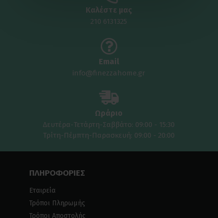
Καλέστε μας
210 6131325
Email
info@finezzahome.gr
Ωράριο
Δευτέρα-Τετάρτη-Σαββάτο: 09:00 - 15:30
Τρίτη-Πέμπτη-Παρασκευή: 09:00 - 20:00
ΠΛΗΡΟΦΟΡΙΕΣ
Εταιρεία
Τρόποι Πληρωμής
Τρόποι Αποστολής