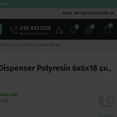
3/08.
EMAIL: INFO@FINEZZAHOME.GR
0
210 6131325
0
0
Εξυπηρέτηση Πελατών
r Polyresin 6x6x18 εκ., Λευκό Μαύρο
Dispenser Polyresin 6x6x18 εκ.,
ΔΙΑΘΕΣΙΜΟ
:
2212
Eurocasa