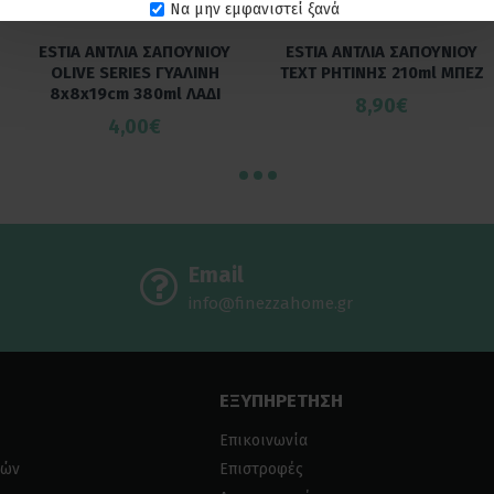
Να μην εμφανιστεί ξανά
ESTIA ΑΝΤΛΙΑ ΣΑΠΟΥΝΙΟΥ
ESTIA ΑΝΤΛΙΑ ΣΑΠΟΥΝΙΟΥ
OLIVE SERIES ΓΥΑΛΙΝΗ
TEXT ΡΗΤΙΝΗΣ 210ml ΜΠΕΖ
8x8x19cm 380ml ΛΑΔΙ
8,90€
4,00€
Email
info@finezzahome.gr
ΕΞΥΠΗΡΕΤΗΣΗ
Επικοινωνία
ιών
Επιστροφές