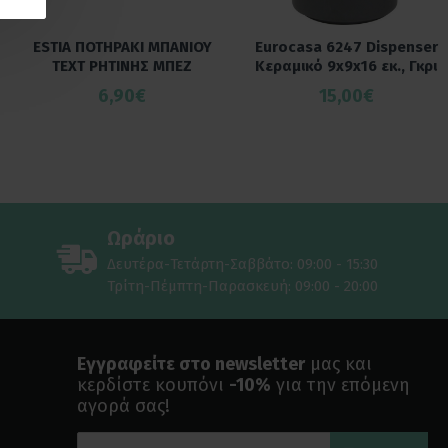
ESTIA ΠΟΤΗΡΑΚΙ ΜΠΑΝΙΟΥ
Eurocasa 6247 Dispenser
TEXT ΡΗΤΙΝΗΣ ΜΠΕΖ
Κεραμικό 9x9x16 εκ., Γκρι
6,90€
15,00€
Ωράριο
Δευτέρα-Τετάρτη-Σαββάτο: 09:00 - 15:30
Τρίτη-Πέμπτη-Παρασκευή: 09:00 - 20:00
Εγγραφείτε στο newsletter
μας και
κερδίστε κουπόνι
-10%
για την επόμενη
αγορά σας!