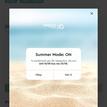
05383
Κάδοι - Πιγκάλ
ΙΔΙΑΣ ΚΑΤΗΓΟΡΙΑΣ
ΙΔΙΑΣ ΕΤΑΙΡΕΙΑΣ
ΕΤΟΙΜΟΠΑΡΑΔΟΤΟ
ΚΑΛΆΘΙ
ΚΑΛΆΘΙ
Zone Denmark Πιγκάλ
Zone Denmark Πιγκάλ
E
Stoneware Ø10,3x37 - Nova
Πορσελάνινo/Inox
One Black
Ø10,3x37 - Nova Black