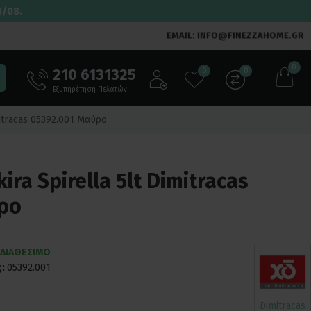
3/08.
EMAIL: INFO@FINEZZAHOME.GR
0
210 6131325
0
0
Εξυπηρέτηση Πελατών
mitracas 05392.001 Μαύρο
ira Spirella 5lt Dimitracas
ρο
 ΔΙΑΘΕΣΙΜΟ
:
05392.001
Dimitracas