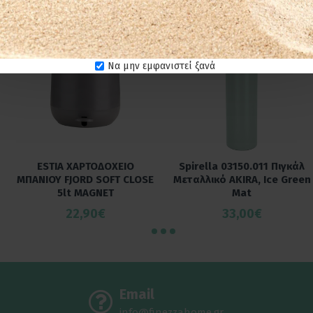
ΕΤΟΙΜΟΠΑΡΑΔΟΤΟ
Να μην εμφανιστεί ξανά
ESTIA ΧΑΡΤΟΔΟΧΕΙΟ
Spirella 03150.011 Πιγκάλ
ΜΠΑΝΙΟΥ FJORD SOFT CLOSE
Μεταλλικό AKIRA, Ice Green
5lt MAGNET
Mat
22,90€
33,00€
Email
info@finezzahome.gr