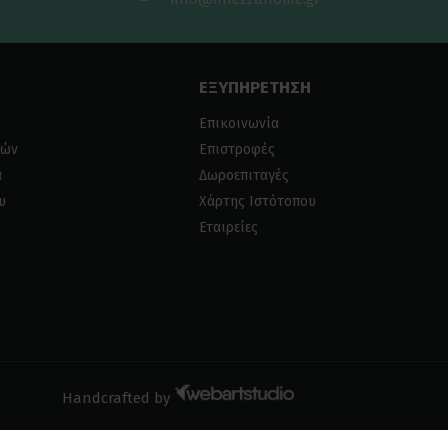
ΕΞΥΠΗΡΕΤΗΣΗ
Επικοινωνία
ιών
Επιστροφές
α
Δωροεπιταγές
υ
Χάρτης Ιστότοπου
Εταιρείες
Handcrafted by