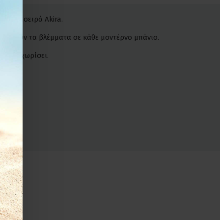
ό την σειρά Akira.
ελκύσουν τα βλέμματα σε κάθε μοντέρνο μπάνιο.
ς να ξεχωρίσει.