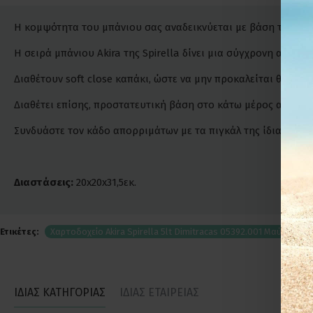
Η κομψότητα του μπάνιου σας αναδεικνύεται με βάση την προσ
Η σειρά μπάνιου Akira της Spirella δίνει μια σύγχρονη αίσθ
Διαθέτουν soft close καπάκι, ώστε να μην προκαλείται θόρυβος
Διαθέτει επίσης, προστατευτική βάση στο κάτω μέρος από πλα
Συνδυάστε τον κάδο απορριμάτων με τα πιγκάλ της ίδιας σειρ
Διαστάσεις:
20x20x31,5εκ.
Ετικέτες:
Χαρτοδοχείο Akira Spirella 5lt Dimitracas 05392.001 Μαύρο
ΙΔΙΑΣ ΚΑΤΗΓΟΡΙΑΣ
ΙΔΙΑΣ ΕΤΑΙΡΕΙΑΣ