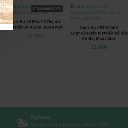
ΕΤΟΙΜΟΠΑΡΑΔΟΤΟ
Spirella 03150.012 Πιγκάλ
Μεταλλικό AKIRA, Rose Mat
Spirella 05392.009
Χαρτοδοχείο Μεταλλικό 5lit
33,00€
AKIRA, Μπλε Mat
33,00€
Ωράριο
Δευτέρα-Τετάρτη-Σαββάτο: 09:00 - 15:30