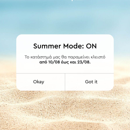
ωπική σας αισθητική. Γι' αυτό επιλέξτε τα κομψά χαρτοδοχεία απ
ηση στο μπάνιο σας, και η εμφάνισή τους σε ματ χρώματα θα προσ
 κατά το κλείσιμο, και ματ φινίρισμα για να κάνετε το μπάνιο σα
στικό.
άς και ολοκληρώστε την αισθητική του μπάνιου σας!
05392.001
Κάδοι - Πιγκάλ