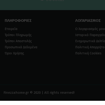
ΠΛΗΡΟΦΟΡΙΕΣ
ΛΟΓΑΡΙΑΣΜΟΣ
Εταιρεία
Ο λογαριασμός μου
Τρόποι Πληρωμής
Ιστορικό Παραγγελ
Τρόποι Αποστολής
Ενημερωτικά Δελτί
Προσωπικά Δεδομένα
Πολιτική Απορρήτο
Όροι Χρήσης
Πολιτική Cookies
Finezzahome.gr © 2020 | All rights reserved!