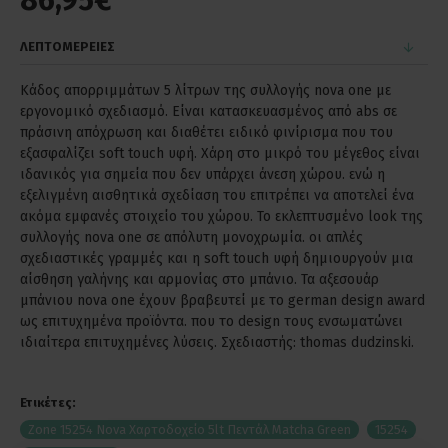
86,95€
ΛΕΠΤΟΜΕΡΕΙΕΣ
Κάδος απορριμμάτων 5 λίτρων της συλλογής nova one με
εργονομικό σχεδιασμό. Είναι κατασκευασμένος από abs σε
πράσινη απόχρωση και διαθέτει ειδικό φινίρισμα που του
εξασφαλίζει soft touch υφή. Χάρη στο μικρό του μέγεθος είναι
ιδανικός για σημεία που δεν υπάρχει άνεση χώρου. ενώ η
εξελιγμένη αισθητικά σχεδίαση του επιτρέπει να αποτελεί ένα
ακόμα εμφανές στοιχείο του χώρου. Το εκλεπτυσμένο look της
συλλογής nova one σε απόλυτη μονοχρωμία. οι απλές
σχεδιαστικές γραμμές και η soft touch υφή δημιουργούν μια
αίσθηση γαλήνης και αρμονίας στο μπάνιο. Τα αξεσουάρ
μπάνιου nova one έχουν βραβευτεί με το german design award
ως επιτυχημένα προϊόντα. που το design τους ενσωματώνει
ιδιαίτερα επιτυχημένες λύσεις. Σχεδιαστής: thomas dudzinski.
Ετικέτες:
Zone 15254 Nova Χαρτοδοχείο 5lt Πεντάλ Matcha Green
15254