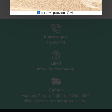
One Black
Ø10,3x37 - Nova Black
62,95€
57,95€
Να μην εμφανιστεί ξανά
Καλέστε μας
210 6131325
Email
info@finezzahome.gr
Ωράριο
Δευτέρα-Τετάρτη-Σαββάτο: 09:00 - 15:30
Τρίτη-Πέμπτη-Παρασκευή: 09:00 - 20:00