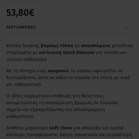
53,80€
ΛΕΠΤΟΜΕΡΕΙΕΣ
Καπάκι λεκάνης
βαρέως τύπου
με
αποσπώμενα
μεταλλικά
στηρίγματα με
εκτόνωση
Quick Release
για εύκολο και
υγιεινό καθάρισμα.
Με το πάτημα ενός
κουμπιού
, το καπάκι αφαιρείται σε
δευτερόλεπτα, ώστε να πλένεται εύκολα στο ντους με νερό
και καθαριστικό.
Οι βίδες παραμένουν σταθερές στη θέση τους,
αποφεύγοντας τη συσσώρευση βρωμιάς σε δύσκολα
σημεία και εξασφαλίζοντας πιο ολοκληρωμένη
καθαριότητα.
Διαθέτει μηχανισμό
soft close
για αθόρυβο και ομαλό
κλείσιμο, προσφέροντας άνεση, προστασία και μεγαλύτερη