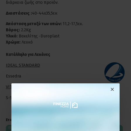
διάρκεια ζωής στο προϊόν.
Διαστάσεις :
40-44x35,5εκ
Απόσταση μεταξύ των οπών:
11,2-17,5εκ.
Βάρος:
2.2Kg
Υλικό:
Βακελίτης -Duroplast
Χρώμα:
Λευκό
Κατάλληλο για Λεκάνες
IDEAL STANDARD
Essedra
VITRA
S-50
Ετικέτες:
Elvit 0402 Βεργίνα D-Shape Μικρό Καπάκι Λεκάνης Αποσπώμενο