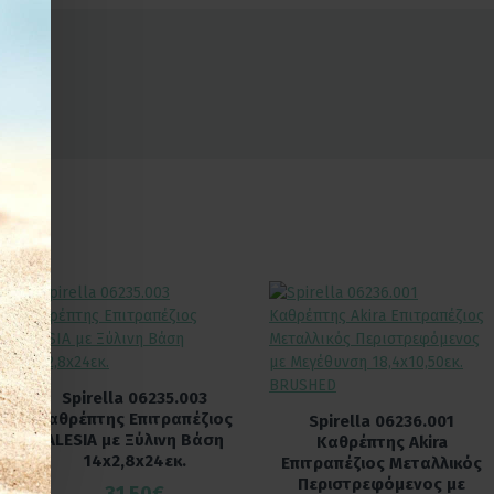
Spirella 06235.003
Καθρέπτης Επιτραπέζιος
Spirella 06236.001
ALESIA με Ξύλινη Βάση
Καθρέπτης Akira
14x2,8x24εκ.
Επιτραπέζιος Μεταλλικός
Περιστρεφόμενος με