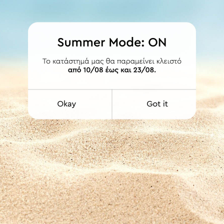
πάντα τακτοποιημένα!
ναδιπλούμενο καπάκι με καθρέπτη.
ΕΤΟΙΜΟΠΑΡΑΔΟΤΟ
Spirella 06235.001
Spirella 06235.002
Καθρέπτης Επιτραπέζιος
Καθρέπτης Επιτραπέζιος
ALESIA με Ξύλινη Τετράγωνη
ALESIA με Ξύλινη Οβάλ
Βάση 12,8x17,4x1,4εκ.
Βάση 21x14εκ.