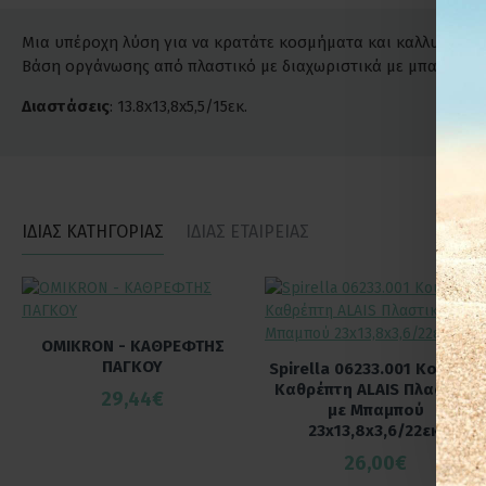
Μια υπέροχη λύση για να κρατάτε κοσμήματα και καλλυντικά 
Βάση οργάνωσης από πλαστικό με διαχωριστικά με μπαμπού α
Διαστάσεις
: 13.8x13,8x5,5/15εκ.
ΙΔΙΑΣ ΚΑΤΗΓΟΡΙΑΣ
ΙΔΙΑΣ ΕΤΑΙΡΕΙΑΣ
OMIKRON - ΚΑΘΡΕΦΤΗΣ
ΠΑΓΚΟΥ
Spirella 06233.001 Κουτί με
Καθρέπτη ALAIS Πλαστικό
29,44€
με Μπαμπού
23x13,8x3,6/22εκ.
26,00€