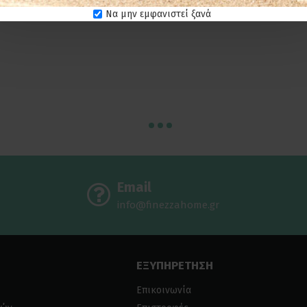
31,50€
31,50€
Να μην εμφανιστεί ξανά
Email
info@finezzahome.gr
ΕΞΥΠΗΡΕΤΗΣΗ
Επικοινωνία