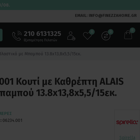
3/08.
EMAIL: INFO@FINEZZAHOME.GR
0
210 6131325
0
0
Εξυπηρέτηση Πελατών
Πλαστικό με Μπαμπού 13.8x13,8x5,5/15εκ.
.001 Κουτί με Καθρέπτη ALAIS
παμπού 13.8x13,8x5,5/15εκ.
ΜΈΡΕΣ
:
06234.001
Spirella