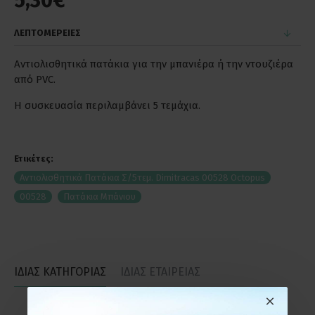
5,30€
ΛΕΠΤΟΜΕΡΕΙΕΣ
Αντιολισθητικά πατάκια για την μπανιέρα ή την ντουζιέρα
από PVC.
Η συσκευασία περιλαμβάνει 5 τεμάχια.
Ετικέτες:
Αντιολισθητικά Πατάκια Σ/5τεμ. Dimitracas 00528 Octopus
00528
Πατάκια Μπάνιου
ΙΔΙΑΣ ΚΑΤΗΓΟΡΙΑΣ
ΙΔΙΑΣ ΕΤΑΙΡΕΙΑΣ
ΕΤΟΙΜΟΠΑΡΑΔΟΤΟ