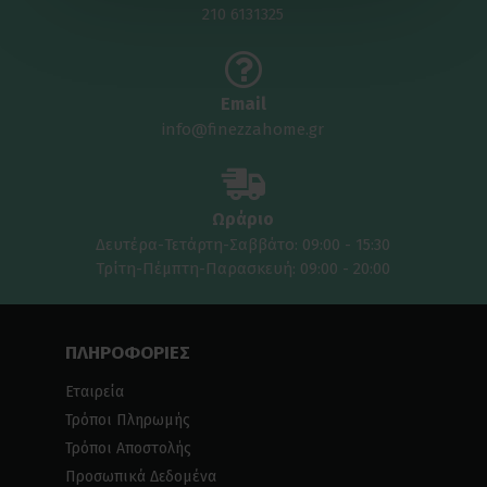
210 6131325
Email
info@finezzahome.gr
Ωράριο
Δευτέρα-Τετάρτη-Σαββάτο: 09:00 - 15:30
Τρίτη-Πέμπτη-Παρασκευή: 09:00 - 20:00
ΠΛΗΡΟΦΟΡΙΕΣ
Εταιρεία
Τρόποι Πληρωμής
Τρόποι Αποστολής
Προσωπικά Δεδομένα