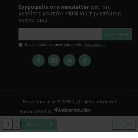
Εγγραφείτε στο newsletter
μας και
κερδίστε κουπόνι
-10%
για την επόμενη
αγορά σας!
ΕΓΓΡΑΦΉ
Έχω διαβάσει και αποδέχομαι τους
Όροι Χρήσης
Finezzahome.gr © 2020 | All rights reserved!
Handcrafted by
ΚΑΛΆΘΙ