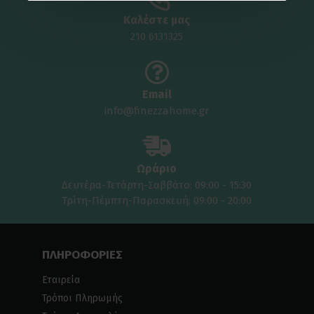
Καλέστε μας
210 6131325
Email
info@finezzahome.gr
Ωράριο
Δευτέρα-Τετάρτη-Σαββάτο: 09:00 - 15:30
Τρίτη-Πέμπτη-Παρασκευή: 09:00 - 20:00
ΠΛΗΡΟΦΟΡΙΕΣ
Εταιρεία
Τρόποι Πληρωμής