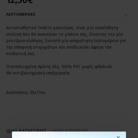
12,50€
ΛΕΠΤΟΜΕΡΕΙΕΣ
Αντιολισθητικό ταπέτο μπανιέρας είναι μία καλαίσθητη
επιλογή που θα ανανεώσει το μπάνιο σας, δίνοντας του μία
μοντέρνα αίσθηση. Συνιστά μία απαραίτητη λεπτομέρεια για
την αποφυγή ατυχημάτων και αναδεικνύει άψογα την
αισθητική σας.
Πιστοποιημένη πρώτη ύλη, 100% PVC χωρίς φθαλικά.
Με αντιβακτηριακή επεξεργασία.
Διαστάσεις: 35x71εκ.
ΙΔΙΑΣ ΚΑΤΗΓΟΡΙΑΣ
ΙΔΙΑΣ ΕΤΑΙΡΕΙΑΣ