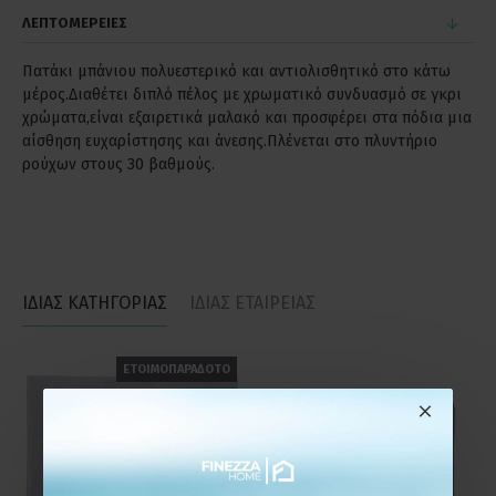
ΛΕΠΤΟΜΕΡΕΙΕΣ
Πατάκι μπάνιου πολυεστερικό και αντιολισθητικό στο κάτω
μέρος.Διαθέτει διπλό πέλος με χρωματικό συνδυασμό σε γκρι
χρώματα,είναι εξαιρετικά μαλακό και προσφέρει στα πόδια μια
αίσθηση ευχαρίστησης και άνεσης.Πλένεται στο πλυντήριο
ρούχων στους 30 βαθμούς.
ΙΔΙΑΣ ΚΑΤΗΓΟΡΙΑΣ
ΙΔΙΑΣ ΕΤΑΙΡΕΙΑΣ
ΕΤΟΙΜΟΠΑΡΑΔΟΤΟ
-20 %