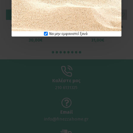
ΚΑΛΆΘΙ
ΚΑΛΆΘΙ
Verdi Χαρτοθήκη Delta
Verdi Χαρτοθήκη Sigma
3060422 Χρώμιο
3030401 Λευκή
Να μην εμφανιστεί ξανά
30,00€
31,00€
Καλέστε μας
210 6131325
Email
info@finezzahome.gr