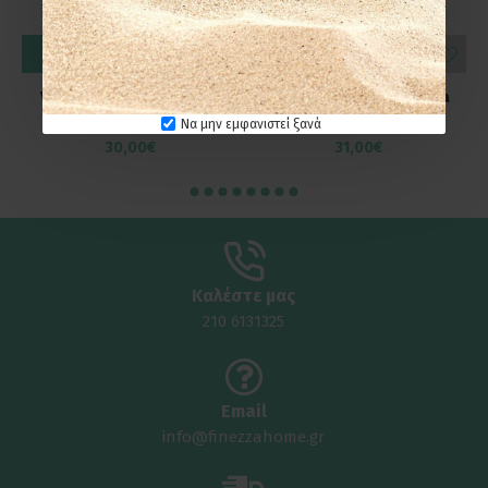
ΚΑΛΆΘΙ
ΚΑΛΆΘΙ
Verdi Χαρτοθήκη Delta
Verdi Χαρτοθήκη Sigma
3060422 Χρώμιο
3030401 Λευκή
Να μην εμφανιστεί ξανά
30,00€
31,00€
Καλέστε μας
210 6131325
Email
info@finezzahome.gr