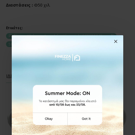
Διαστάσεις :
Φ50 χιλ.
Ετικέτες:
Ροζέτα με Κλείστρο Ασφαλείας Viometale SET2000 Μπρονζέ
SET2000BR
Ροζέτες- Επιστόμια- Κλείστρα Πόρτας
ΙΔΙΑΣ ΚΑΤΗΓΟΡΙΑΣ
ΙΔΙΑΣ ΕΤΑΙΡΕΙΑΣ