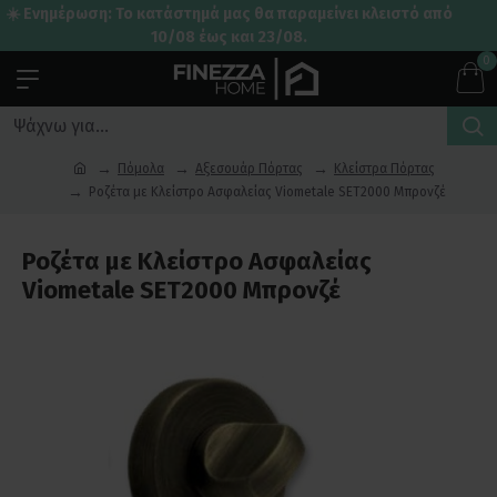
☀️ Ενημέρωση: Το κατάστημά μας θα παραμείνει κλειστό από
10/08 έως και 23/08.
0
Πόμολα
Αξεσουάρ Πόρτας
Κλείστρα Πόρτας
Ροζέτα με Κλείστρο Ασφαλείας Viometale SET2000 Μπρονζέ
Ροζέτα με Κλείστρο Ασφαλείας
Viometale SET2000 Μπρονζέ