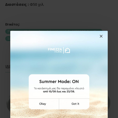
Διαστάσεις :
Φ50 χιλ.
Ετικέτες:
Ροζέτα με Κλείστρο Ασφαλείας Viometale SET2000 Ορο Ματ
SET2000OM
Ροζέτες- Επιστόμια- Κλείστρα Πόρτας
ΙΔΙΑΣ ΚΑΤΗΓΟΡΙΑΣ
ΙΔΙΑΣ ΕΤΑΙΡΕΙΑΣ