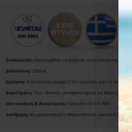
Συσκευασία:
Περιλαμβάνει τη λαβίτσα, πυρό σύνδεσης και βί
Διαστάσεις:
320mm
Εγγύηση:
Η Viometale παρέχει 2 έτη εγγύηση για τις λαβίτσες 
Βαριά Χρήση:
Είναι ιδανικές για παρατεταμένη και βαριά χρήση. 
Πιστοποίηση & Αναγνώριση:
Πρότυπο ISO EN 9001.
Συντήρηση:
Μη χρησιμοποιείτε απορρυπαντικά, καυστικά ή χλωριού