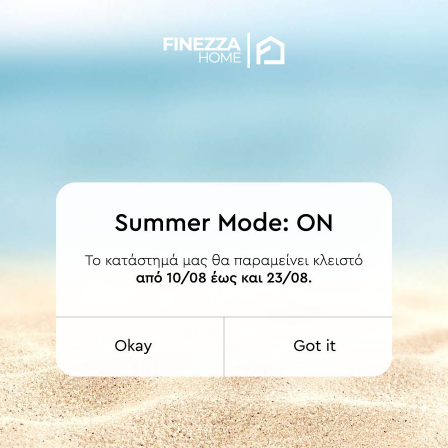
δες για προσαρμογή της στο έπιπλό σας.
της.
Ενδύκνυνται για επαγγελματικούς χώρους γι' αυτόν ακριβώς το λόγο.
χα υγρά για τον καθαρισμό των προϊόντων. Στεγνό πανί ή σκέτο νερό