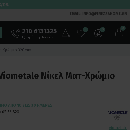
3/08.
EMAIL: INFO@FINEZZAHOME.GR
0
210 6131325
0
0
Εξυπηρέτηση Πελατών
ατ-Χρώμιο 320mm
 Viometale Νίκελ Ματ-Χρώμιο
ΙΜΟ ΑΠΌ 10 ΈΩΣ 30 ΗΜΈΡΕΣ
:
05.72-320
Viometale