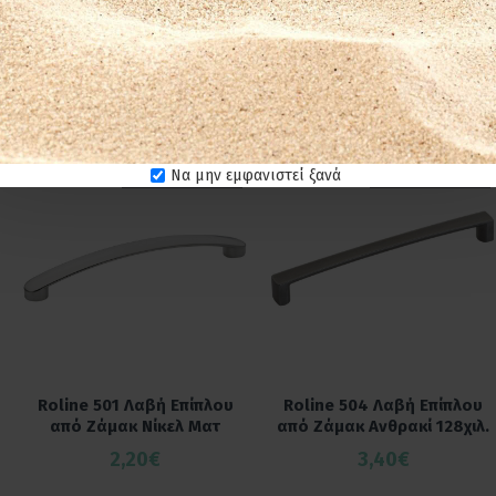
20
Λαβίτσες Επίπλων
Να μην εμφανιστεί ξανά
ΕΤΟΙΜΟΠΑΡΑΔΟΤΟ
ΕΤΟΙΜΟΠΑΡΑΔΟΤΟ
Roline 501 Λαβή Επίπλου
Roline 504 Λαβή Eπίπλου
από Ζάμακ Νίκελ Ματ
από Ζάμακ Ανθρακί 128χιλ.
2,20€
3,40€