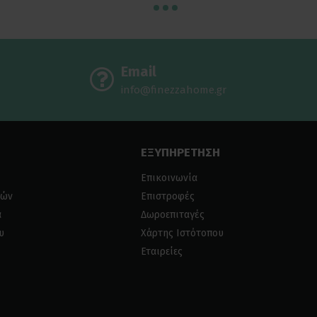
Email
info@finezzahome.gr
ΕΞΥΠΗΡΕΤΗΣΗ
Επικοινωνία
ιών
Επιστροφές
α
Δωροεπιταγές
υ
Χάρτης Ιστότοπου
Εταιρείες