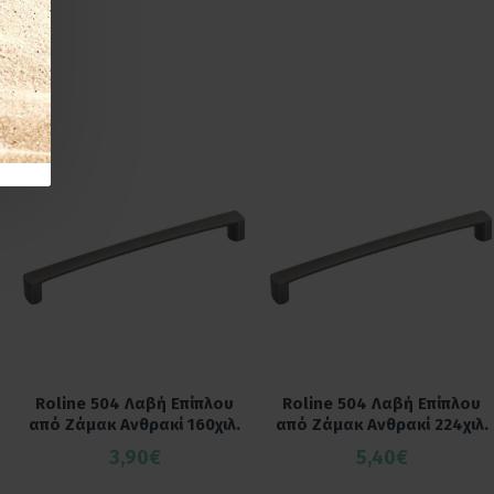
Roline 504 Λαβή Eπίπλου
Roline 504 Λαβή Eπίπλου
από Ζάμακ Ανθρακί 160χιλ.
από Ζάμακ Ανθρακί 224χιλ.
3,90€
5,40€