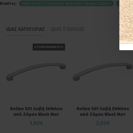
Ετικέτες:
Λαβίτσα 05.72 Viometale Νίκελ Ματ-Χρώμιο 320mm
05.72-3
ΙΔΙΑΣ ΚΑΤΗΓΟΡΙΑΣ
ΙΔΙΑΣ ΕΤΑΙΡΕΙΑΣ
ΕΤΟΙΜΟΠΑΡΑΔΟΤΟ
Roline 501 Λαβή Επίπλου
Roline 501 Λαβή Επίπλου
από Ζάμακ Νίκελ Ματ
από Ζάμακ Νίκελ Ματ
1,80€
2,00€