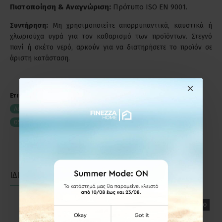
Πιστοποίηση & Αναγνώριση:
Πρότυπο ISO EN 9001.
Συντήρηση:
Μη χρησιμοποιείτε απορρυπαντικά, καυστικά ή
χλωριούχα υγρά για τον καθαρισμό των προϊόντων. Στεγνό
πανί ή σκέτο νερό, αρκούν για να διατηρήσετε το προϊόν σε
άριστη κατάσταση.
Ετικέτες:
Λαβίτσα 05.80 Viometale Μπεζ Δέρμα-Νίκελ Ματ 128mm
05.80B
Λαβίτσες Επίπλων
ΙΔΙΑΣ ΚΑΤΗΓΟΡΙΑΣ
ΙΔΙΑΣ ΕΤΑΙΡΕΙΑΣ
ΕΤΟΙΜΟΠΑΡΑΔΟΤΟ