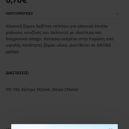
6,70€
ΛΕΠΤΟΜΕΡΕΙΕΣ
Κλασική ζάμακ λαβίτσα επίπλου για κλασικά έπιπλα
μπάνιου, κουζίνας και σαλονιού με ιδιαίτερο και
διαχρονικό design. Κατασκευασμένο στην Ευρώπη από
υψηλής ποιότητας ζάμακ υλικο. Διατίθεται σε ΑΝΤΙΚΕ
χρώμα.
ΔΙΑΣΤΑΣΕΙΣ:
551-192: Κέντρο 192mm, Ολικό 210mm