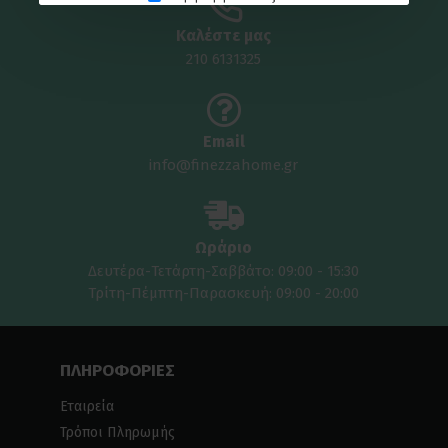
Καλέστε μας
210 6131325
Email
info@finezzahome.gr
Ωράριο
Δευτέρα-Τετάρτη-Σαββάτο: 09:00 - 15:30
Τρίτη-Πέμπτη-Παρασκευή: 09:00 - 20:00
ΠΛΗΡΟΦΟΡΙΕΣ
Εταιρεία
Τρόποι Πληρωμής