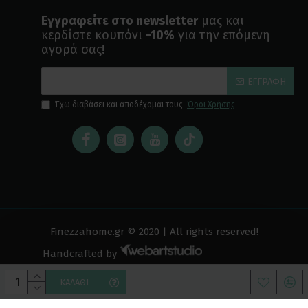
Εγγραφείτε στο newsletter
μας και
κερδίστε κουπόνι
-10%
για την επόμενη
αγορά σας!
ΕΓΓΡΑΦΉ
Έχω διαβάσει και αποδέχομαι τους
Όροι Χρήσης
Finezzahome.gr © 2020 | All rights reserved!
Handcrafted by
ΚΑΛΆΘΙ