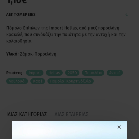
1,10€
ΛΕΠΤΟΜΕΡΕΙΕΣ
Πόμολο Επίπλων της Import Hellas, από μπεζ πορσελάνη
κρακελέ, που συνδυάζει την ποιότητα με την αντοχή και την
καλαισθησία.
Υλικό:
Ζάμακ-Πορσελάνη
Ετικέτες:
Import
Hellas
2050
Πομολάκι
Αντικέ
Λουλούδι
Καφέ
Πόμολα-Κουρτινόξυλα
ΙΔΙΑΣ ΚΑΤΗΓΟΡΙΑΣ
ΙΔΙΑΣ ΕΤΑΙΡΕΙΑΣ