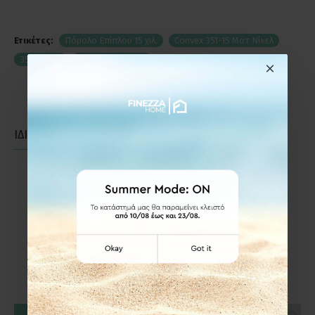
Ετικέτες:
Πόμολο Επίπλου 15 χιλ.
Convex 351-15 Ματ Νίκελ
351-15S05
Πόμολα Επίπλων
ΙΔΙΑΣ ΚΑΤΗΓΟΡΙΑΣ
ΙΔΙΑΣ ΕΤΑΙΡΕΙΑΣ