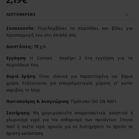
2,19€
ΛΕΠΤΟΜΕΡΕΙΕΣ
Συσκευασία:
Περιλαμβάνει το πομολάκι, και βίδες για
προσαρμογή του στο έπιπλό σας.
Διαστάσεις: 15
χιλ.
Εγγύηση:
Η Convex παρέχει 2 έτη εγγύηση για τα
πομολάκια του.
Βαριά Χρήση:
Είναι ιδανικά για παρατεταμένη και βαριά
χρήση. Ενδύκνυνται για επαγγελματικούς χώρους γι' αυτόν
ακριβώς το λόγο.
Πιστοποίηση & Αναγνώριση:
Πρότυπο ISO EN 9001.
Συντήρηση:
Μη χρησιμοποιείτε απορρυπαντικά, καυστικά ή
χλωριούχα υγρά για τον καθαρισμό των προϊόντων. Στεγνό
πανί ή σκέτο νερό, αρκούν για να διατηρήσετε το προϊόν σε
άριστη κατάσταση.