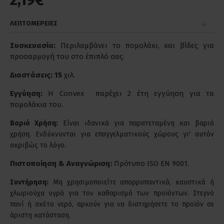
2,19€
ΛΕΠΤΟΜΕΡΕΙΕΣ
Συσκευασία:
Περιλαμβάνει το πομολάκι, και βίδες για
προσαρμογή του στο έπιπλό σας.
Διαστάσεις: 15
χιλ.
Εγγύηση:
Η Convex παρέχει 2 έτη εγγύηση για τα
πομολάκια του.
Βαριά Χρήση:
Είναι ιδανικά για παρατεταμένη και βαριά
χρήση. Ενδύκνυνται για επαγγελματικούς χώρους γι' αυτόν
ακριβώς το λόγο.
Πιστοποίηση & Αναγνώριση:
Πρότυπο ISO EN 9001.
Συντήρηση:
Μη χρησιμοποιείτε απορρυπαντικά, καυστικά ή
χλωριούχα υγρά για τον καθαρισμό των προϊόντων. Στεγνό
πανί ή σκέτο νερό, αρκούν για να διατηρήσετε το προϊόν σε
άριστη κατάσταση.