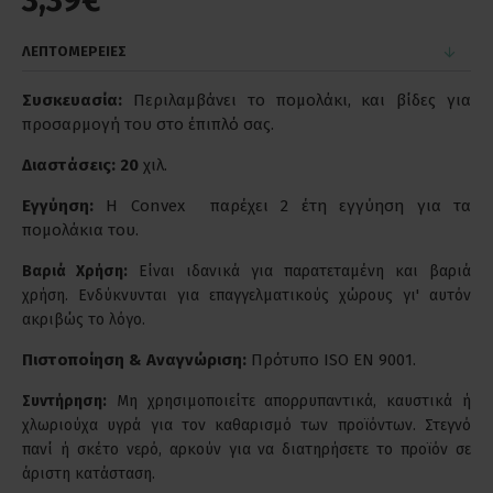
3,39€
ΛΕΠΤΟΜΕΡΕΙΕΣ
Συσκευασία:
Περιλαμβάνει το πομολάκι, και βίδες για
προσαρμογή του στο έπιπλό σας.
Διαστάσεις: 20
χιλ.
Εγγύηση:
Η Convex παρέχει 2 έτη εγγύηση για τα
πομολάκια του.
Βαριά Χρήση:
Είναι ιδανικά για παρατεταμένη και βαριά
χρήση. Ενδύκνυνται για επαγγελματικούς χώρους γι' αυτόν
ακριβώς το λόγο.
Πιστοποίηση & Αναγνώριση:
Πρότυπο ISO EN 9001.
Συντήρηση:
Μη χρησιμοποιείτε απορρυπαντικά, καυστικά ή
χλωριούχα υγρά για τον καθαρισμό των προϊόντων. Στεγνό
πανί ή σκέτο νερό, αρκούν για να διατηρήσετε το προϊόν σε
άριστη κατάσταση.