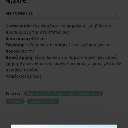
4,20€
ΛΕΠΤΟΜΕΡΕΙΕΣ
Συσκευασία:
Περιλαμβάνει το πομολάκι και βίδα για
προσαρμογή της στο έπιπλό σας.
Διαστάσεις:
Φ24mm
Εγγύηση:
Η Zogometal παρέχει 2 έτη εγγύηση για τα
πομολάκια της.
Βαριά Χρήση:
Είναι ιδανικά για παρατεταμένη και βαριά
χρήση. Ενδύκνυνται για επαγγελματικούς χώρους γι' αυτόν
ακριβώς το λόγο.
Υλικό:
Ορείχαλκος.
Ετικέτες:
Πόμολο Επίπλου Zogometal 14/24 Ματ Νίκελ
14/24mn
Πόμολα Επίπλων