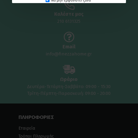
Να μην εμφανιστεί ξανά
Καλέστε μας
210 6131325
Email
info@finezzahome.gr
Ωράριο
Δευτέρα-Τετάρτη-Σαββάτο: 09:00 - 15:30
Τρίτη-Πέμπτη-Παρασκευή: 09:00 - 20:00
ΠΛΗΡΟΦΟΡΙΕΣ
Εταιρεία
Τρόποι Πληρωμής