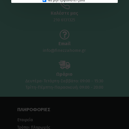
Να μην εμφανιστεί ξανά
Καλέστε μας
210 6131325
Email
info@finezzahome.gr
Ωράριο
Δευτέρα-Τετάρτη-Σαββάτο: 09:00 - 15:30
Τρίτη-Πέμπτη-Παρασκευή: 09:00 - 20:00
ΠΛΗΡΟΦΟΡΙΕΣ
Εταιρεία
Τρόποι Πληρωμής