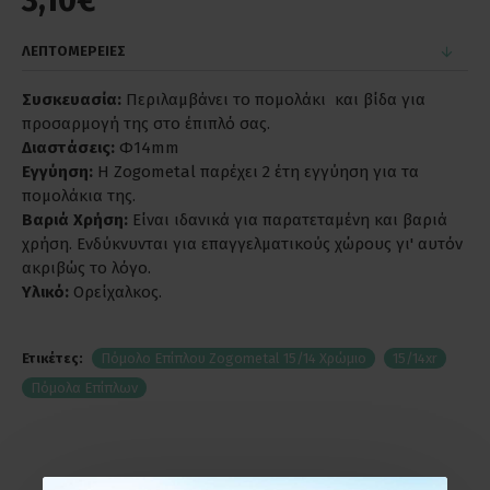
3,10€
ΛΕΠΤΟΜΕΡΕΙΕΣ
Συσκευασία:
Περιλαμβάνει το πομολάκι και βίδα για
προσαρμογή της στο έπιπλό σας.
Διαστάσεις:
Φ14mm
Εγγύηση:
Η Zogometal παρέχει 2 έτη εγγύηση για τα
πομολάκια της.
Βαριά Χρήση:
Είναι ιδανικά για παρατεταμένη και βαριά
χρήση. Ενδύκνυνται για επαγγελματικούς χώρους γι' αυτόν
ακριβώς το λόγο.
Υλικό:
Ορείχαλκος.
Ετικέτες:
Πόμολο Επίπλου Zogometal 15/14 Χρώμιο
15/14xr
Πόμολα Επίπλων