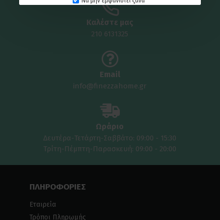
Να μην εμφανιστεί ξανά
Καλέστε μας
210 6131325
Email
info@finezzahome.gr
Ωράριο
Δευτέρα-Τετάρτη-Σαββάτο: 09:00 - 15:30
Τρίτη-Πέμπτη-Παρασκευή: 09:00 - 20:00
ΠΛΗΡΟΦΟΡΙΕΣ
Εταιρεία
Τρόποι Πληρωμής