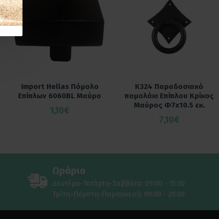
Import Hellas Πόμολο
K324 Παραδοσιακό
Επίπλων 6060BL Μαύρο
πομολάκι Επίπλου Κρίκος
Μαύρος Φ7x10.5 εκ.
1,10€
7,10€
Ωράριο
Δευτέρα-Τετάρτη-Σαββάτο: 09:00 - 15:30
Τρίτη-Πέμπτη-Παρασκευή: 09:00 - 20:00