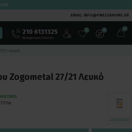
3/08.
EMAIL: INFO@FINEZZAHOME.GR
0
210 6131325
0
0
Εξυπηρέτηση Πελατών
7/21 Λευκό
υ Zogometal 27/21 Λευκό
ΙΑΘΕΣΙΜΟ
27/21w
Zogometal