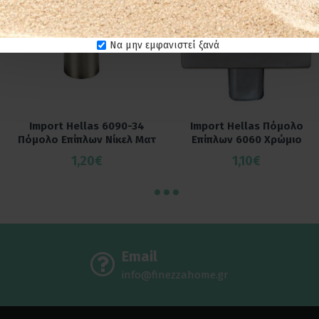
Να μην εμφανιστεί ξανά
Import Hellas 6090-34
Import Hellas Πόμολο
Πόμολο Επίπλων Νίκελ Ματ
Επίπλων 6060 Χρώμιο
1,20€
1,10€
Email
info@finezzahome.gr