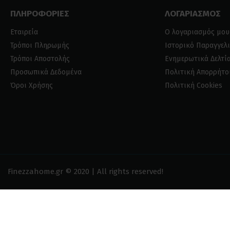
ΠΛΗΡΟΦΟΡΙΕΣ
ΛΟΓΑΡΙΑΣΜΟΣ
Εταιρεία
Ο λογαριασμός μου
Τρόποι Πληρωμής
Ιστορικό Παραγγελ
Τρόποι Αποστολής
Ενημερωτικά Δελτί
Προσωπικά Δεδομένα
Πολιτική Απορρήτο
Όροι Χρήσης
Πολιτική Cookies
Finezzahome.gr © 2020 | All rights reserved!