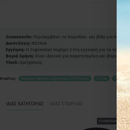
Συσκευασία:
Περιλαμβάνει το πομολάκι και βίδα για προσαρμ
Διαστάσεις:
Φ21mm
Εγγύηση:
Η Zogometal παρέχει 2 έτη εγγύηση για τα πομολάκι
Βαριά Χρήση:
Είναι ιδανικά για παρατεταμένη και βαριά χρήσ
Υλικό:
Ορείχαλκος.
Ετικέτες:
Πόμολο Επίπλου Zogometal 27/21 Λευκό
27/21w
Πόμολα 
ΙΔΙΑΣ ΚΑΤΗΓΟΡΙΑΣ
ΙΔΙΑΣ ΕΤΑΙΡΕΙΑΣ
ΕΤΟΙΜΟΠΑΡΑΔΟΤΟ