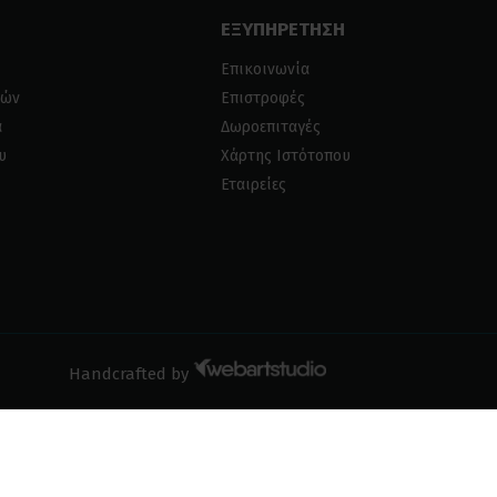
ΕΞΥΠΗΡΕΤΗΣΗ
Επικοινωνία
ιών
Επιστροφές
α
Δωροεπιταγές
υ
Χάρτης Ιστότοπου
Εταιρείες
Handcrafted by