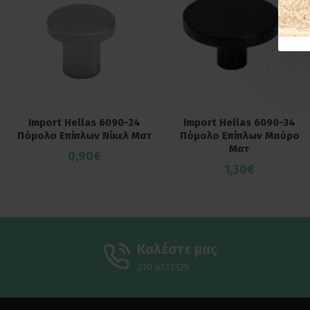
Import Hellas 6090-24
Import Hellas 6090-34
Πόμολο Επίπλων Νίκελ Ματ
Πόμολο Επίπλων Μαύρο
Ματ
0,90€
1,30€
Καλέστε μας
210 6131325