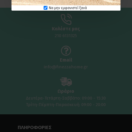
Να μην εμφανιστεί ξανά
Καλέστε μας
210 6131325
Email
info@finezzahome.gr
Ωράριο
Δευτέρα-Τετάρτη-Σαββάτο: 09:00 - 15:30
Τρίτη-Πέμπτη-Παρασκευή: 09:00 - 20:00
ΠΛΗΡΟΦΟΡΙΕΣ