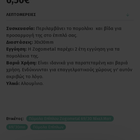
6,50€
ΛΕΠΤΟΜΕΡΕΙΕΣ
Συσκευασία:
Περιλαμβάνει το πομολάκι και βίδα για
προσαρμογή της στο έπιπλό σας.
Διαστάσεις:
30x30mm
Εγγύηση:
Η Zogometal παρέχει 2 έτη εγγύηση για τα
πομολάκια της.
Βαριά Χρήση:
Είναι ιδανικά για παρατεταμένη και βαριά
χρήση. Ενδύκνυνται για επαγγελματικούς χώρους γι' αυτόν
ακριβώς το λόγο.
Υλικό:
Αλουμίνιο.
Ετικέτες:
Πόμολο Επίπλου Zogometal 69/30 Νίκελ Ματ
69/30mn
Πόμολα Επίπλων